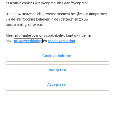
essentiële cookies wilt weigeren, kies dan "Weigeren".
U kunt uw keuze op elk gewenst moment bekijken en aanpassen
via de link "Cookies beheren" in de voettekst en zo uw
toestemming intrekken.
Meer informatie over ons cookiebeleid kunt u vinden in
onze
privacyverklaring
en
cookieverklaring
.
Cookies beheren
Weigeren
Accepteren
Professioneel adresseren kunt u zelf
U hoeft niet veel moeite of geld te investeren voor correspondentie
met een professioneel uiterlijk. Het begint al bij de labels. Ontwerp
en bedruk uw etiketten gratis en snel via www.avery.eu/print.