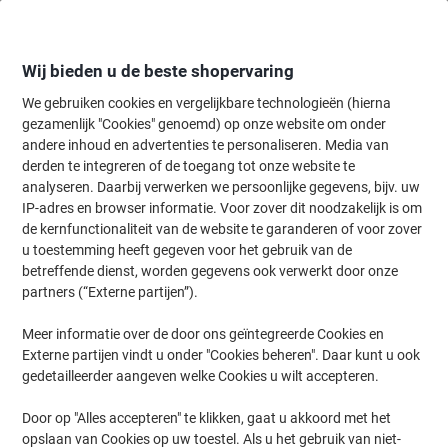
Meteen
Meteen
naar
naar
inhoud
navigatie
Wij bieden u de beste shopervaring
We gebruiken cookies en vergelijkbare technologieën (hierna
gezamenlijk "Cookies" genoemd) op onze website om onder
Home
andere inhoud en advertenties te personaliseren. Media van
Papier, Enveloppen & Verpakken
Papier & etiketten
Etiketten
A
derden te integreren of de toegang tot onze website te
AVERY Universele etiketten 3350 Permanent klevend
analyseren. Daarbij verwerken we persoonlijke gegevens, bijv. uw
Speciaal Wit 95 x 47 mm 20 Vellen à 12 Etiketten
IP-adres en browser informatie. Voor zover dit noodzakelijk is om
de kernfunctionaliteit van de website te garanderen of voor zover
u toestemming heeft gegeven voor het gebruik van de
Merk:
Avery
Productnr.:
4493385
betreffende dienst, worden gegevens ook verwerkt door onze
partners (“Externe partijen”).
Meer informatie over de door ons geïntegreerde Cookies en
Externe partijen vindt u onder "Cookies beheren". Daar kunt u ook
gedetailleerder aangeven welke Cookies u wilt accepteren.
Door op "Alles accepteren" te klikken, gaat u akkoord met het
opslaan van Cookies op uw toestel. Als u het gebruik van niet-