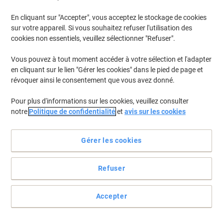
En cliquant sur "Accepter", vous acceptez le stockage de cookies
Pour retrouver les imprimantes listées et/ou les cartouches
précédemment achetées
Se connecter
sur votre appareil. Si vous souhaitez refuser l'utilisation des
cookies non essentiels, veuillez sélectionner "Refuser".
Canon I 860 Cartouches Jet Encre
(2)
Vous pouvez à tout moment accéder à votre sélection et l'adapter
en cliquant sur le lien "Gérer les cookies" dans le pied de page et
Filtrer par
révoquer ainsi le consentement que vous avez donné.
Cartouche jet d'encre BCI-6BK D'origine
Pour plus d'informations sur les cookies, veuillez consulter
Canon Noir
notre
Politique de confidentialité
et
avis sur les cookies
Achetez Plus,
Dépensez Moins
14,49 €
Unité
Gérer les cookies
À partir de 3 Unités
17,53 € TVA incl.
En stock
Commandez avant 17:00 et soyez
Refuser
livré dans 2-5 jours ouvrables
Livraison directe par le fournisseur
Quantité
Accepter