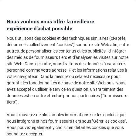
Passer
Passer
au
à
contenu
la
navigation
Nous voulons vous offrir la meilleure
expérience d'achat possible
Nous utilisons des cookies et des techniques similaires (ci-après
Page d'accueil
Moteur de recherche cartouches et toners
dénommés collectivement "cookies") sur notre site Web afin, entre
autres, de personnaliser les contenus et les publicités ; d'intégrer
Trouvez rapidement les cartouches d'encre, toners ou
des médias de fournisseurs tiers et d'analyser les visites sur notre
les étiquettes pour votre imprimante.
site Web. Dans ce cadre, nous traitons des données à caractère
personnel comme votre adresse IP et les informations relatives à
votre navigateur. Dans la mesure où cela est nécessaire pour
Sélectionner la marque, la gamme et le modèle
garantir les fonctionnalités de base de notre site Web ou si vous
avez accepté d'utiliser le service en question, un traitement des
Canon
données est en outre effectué par nos partenaires ("fournisseurs
tiers").
I
Vous trouverez de plus amples informations sur les cookies que
nous intégrons et nos fournisseurs tiers sous "Gérer les cookies".
Canon I 860
Vous pouvez également y choisir en détail les cookies que vous
souhaitez accepter.