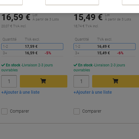
Achetez Plus,
Dépensez Moins
Achetez Plus,
Dépensez Moins
16,59 €
15,49 €
Lot
Lot
À partir de 3 Lots
À partir de 3 Lots
20,07 € TVA incl.
18,74 € TVA incl.
Économies
É
Quantité
TVA excl.
Quantité
TVA excl.
1-2
17,59 €
1-2
16,49 €
3+
16,59 €
-5%
3+
15,49 €
-6%
En stock
Livraison 2-3 jours
En stock
Livraison 2-3 jours
ouvrables
ouvrables
Quantité
Quantité
Ajouter à une liste
Ajouter à une liste
Ajouter au panier
Ajouter au panier
Comparer
Comparer