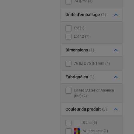
74 g/m² (3)
Unité d'emballage
(2)
Lot (1)
Lot 12 (1)
Dimensions
(1)
76 (L) x 76 (H) mm (4)
Fabriqué en
(1)
United States of America
(the) (2)
Couleur du produit
(3)
Blanc (2)
Multicouleur (1)