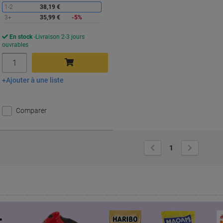
1-2
38,19 €
3+
35,99 €
-5%
En stock
Livraison 2-3 jours
ouvrables
Quantité
Ajouter à une liste
Ajouter au panier
Comparer
Page
Page
1
précédente
suivante