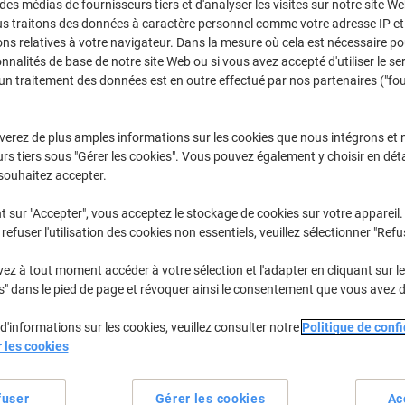
 des médias de fournisseurs tiers et d'analyser les visites sur notre site W
us traitons des données à caractère personnel comme votre adresse IP et 
ns relatives à votre navigateur. Dans la mesure où cela est nécessaire po
onnalités de base de notre site Web ou si vous avez accepté d'utiliser le se
un traitement des données est en outre effectué par nos partenaires ("fo
verez de plus amples informations sur les cookies que nous intégrons et 
rs tiers sous "Gérer les cookies". Vous pouvez également y choisir en déta
souhaitez accepter.
t sur "Accepter", vous acceptez le stockage de cookies sur votre appareil.
refuser l'utilisation des cookies non essentiels, veuillez sélectionner "Refu
z à tout moment accéder à votre sélection et l'adapter en cliquant sur le 
Responsable
Responsable
s" dans le pied de page et révoquer ainsi le consentement que vous avez 
d'informations sur les cookies, veuillez consulter notre
Politique de confi
r les cookies
Dévidoir Post-it Chat avec 1 bloc
Dévidoir + Notes adhésives Post-it
Z-notes Post-it Super Sticky
Super Sticky 76 x 76 mm Jaune
Coquelicot de 90 Feuilles
canari 90 Feuilles
fuser
Gérer les cookies
Ac