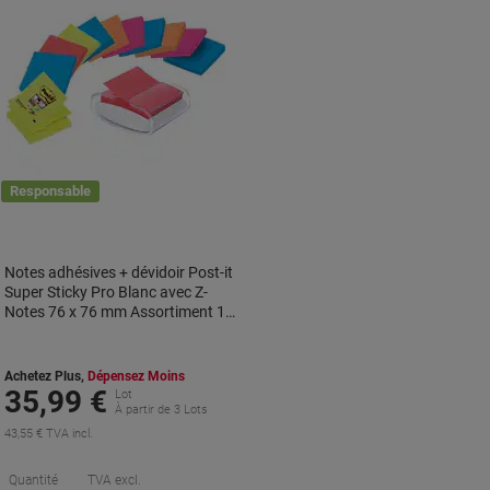
Responsable
Notes adhésives + dévidoir Post-it
Super Sticky Pro Blanc avec Z-
Notes 76 x 76 mm Assortiment 12
Blocs de 90 Feuilles
Achetez Plus,
Dépensez Moins
35,99 €
Lot
À partir de 3 Lots
43,55 € TVA incl.
Économies
Quantité
TVA excl.