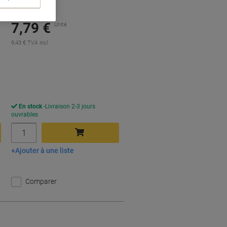
Seulement
7,79 €
Unité
9,43 € TVA incl.
conomies
En stock
Livraison 2-3 jours
ouvrables
Quantité
Ajouter à une liste
Ajouter au panier
Comparer