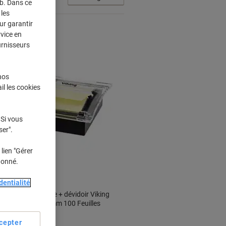
eb. Dans ce
les
ur garantir
rvice en
urnisseurs
nos
il les cookies
Marque
propre
 Si vous
ser".
Cadeau
gratuit
lien "Gérer
Responsable
donné.
dentialité
Z-Notes Jaune + dévidoir Viking
Noir 76 x 76 mm 100 Feuilles
cepter