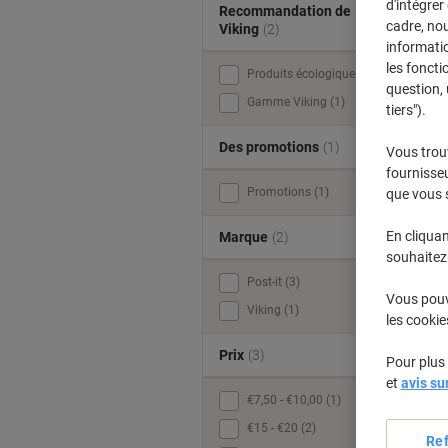
d'intégrer
Recommandation de
cadre, no
Viking
(2)
informatio
les foncti
Produits écologiques (4)
question, 
Gamme Viking (1)
tiers").
Des promotions
(1)
Vous trou
fournisseu
Promotions (1)
que vous 
En cliquan
Marque
(2)
souhaitez 
Post-it (3)
Vous pouve
Viking (1)
les cookie
Prix
(3)
Pour plus 
et
avis su
€7,50 - €10,00 (1)
€15 - €20 (2)
Re