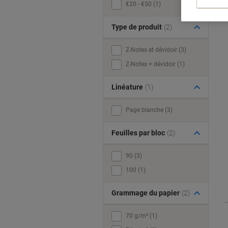
€20 - €50 (1)
Type de produit
(2)
Z-Notes et dévidoir (3)
Z-Notes + dévidoir (1)
Linéature
(1)
Page blanche (3)
Feuilles par bloc
(2)
90 (3)
100 (1)
Grammage du papier
(2)
70 g/m² (1)