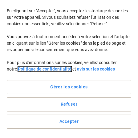
Bienvenue dans notre catégorie dédiée aux cartons, boîtes et
tubes d'expédition, où vous trouverez une variété de solutions
En cliquant sur "Accepter", vous acceptez le stockage de cookies
pour vos besoins d'envoi et de stockage. Explorez notre sélection
sur votre appareil. Si vous souhaitez refuser l'utilisation des
pour découvrir des options pratiques et fiables qui facilitent le
cookies non essentiels, veuillez sélectionner "Refuser".
transport sécurisé de vos colis. Que ce soit pour un usage
professionnel ou personnel, vous êtes au bon endroit pour
Vous pouvez à tout moment accéder à votre sélection et l'adapter
emballer vos articles en toute confiance.
en cliquant sur le lien "Gérer les cookies" dans le pied de page et
révoquer ainsi le consentement que vous avez donné.
-43%
Pour plus d'informations sur les cookies, veuillez consulter
Boîte pliante pré-pliées ColomPac Mail-
notre
Politique de confidentialité
et
avis sur les cookies
Box M Marron 330 (l) x 253 (P) x 110
(H) mm
Gérer les cookies
Promo
1,79 €
Unité
Refuser
2,17 € TVA incl.
En stock
Livraison 2-3 jours ouvrables
Quantité
Accepter