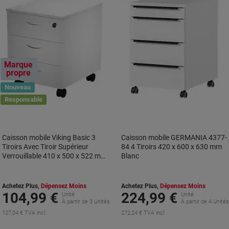
Marque
propre
Nouveau
Responsable
Caisson mobile Viking Basic 3
Caisson mobile GERMANIA 4377-
Tiroirs Avec Tiroir Supérieur
84 4 Tiroirs 420 x 600 x 630 mm
Verrouillable 410 x 500 x 522 mm
Blanc
Blanc
Achetez Plus,
Dépensez Moins
Achetez Plus,
Dépensez Moins
104,99 €
224,99 €
Unité
Unité
À partir de 3 Unités
À partir de 4 Unité
127,04 € TVA incl.
272,24 € TVA incl.