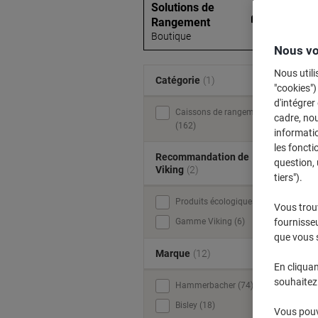
Solutions de
Rangement
Boutique
Nous vo
d
Nous utili
c
Catégorie
(1)
"cookies")
d'intégrer
Caissons de rangement
cadre, no
(162)
informatio
les foncti
Recommandation de
question, 
Viking
(2)
tiers").
Produits écologiques (21)
Vous trou
Gamme Viking (6)
fournisseu
que vous 
Marque
(12)
En cliquan
souhaitez 
Hammerbacher (74)
Bisley (18)
Vous pouve