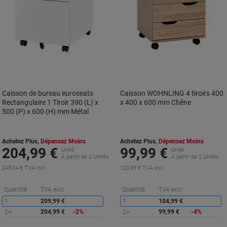
Caisson de bureau euroseats
Caisson WOHNLING 4 tiroirs 400
Rectangulaire 1 Tiroir 390 (L) x
x 400 x 600 mm Chêne
500 (P) x 600 (H) mm Métal
Achetez Plus,
Dépensez Moins
Achetez Plus,
Dépensez Moins
204,99 €
99,99 €
Unité
Unité
À partir de 2 Unités
À partir de 2 Unités
248,04 € TVA incl.
120,99 € TVA incl.
Économies
É
Quantité
TVA excl.
Quantité
TVA excl.
1
209,99 €
1
104,99 €
2+
204,99 €
-2%
2+
99,99 €
-4%