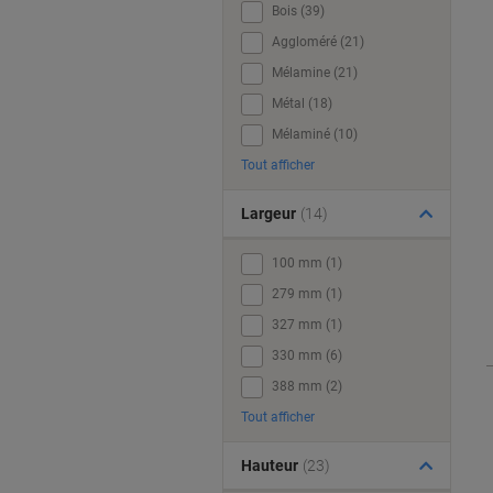
Bois (39)
Aggloméré (21)
Mélamine (21)
Métal (18)
Mélaminé (10)
Tout afficher
Largeur
(14)
100 mm (1)
279 mm (1)
327 mm (1)
330 mm (6)
388 mm (2)
Tout afficher
Hauteur
(23)