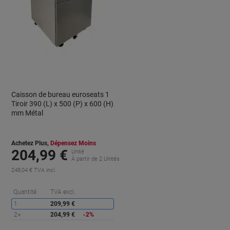
Caisson de bureau euroseats 1
Tiroir 390 (L) x 500 (P) x 600 (H)
mm Métal
Achetez Plus,
Dépensez Moins
204,99 €
Unité
À partir de 2 Unités
248,04 € TVA incl.
conomies
Économies
Quantité
TVA excl.
1
209,99 €
2+
204,99 €
-2%