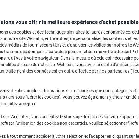
Chez Viking, nous sommes fiers de proposer une vaste sélection de caisson
ulons vous offrir la meilleure expérience d'achat possible
bureaux à domicile. Ils sont disponibles dans un large éventail de matéri
ifférentes couleurs élégantes allant de l’érable au hêtre en passant par le 
sons des cookies et des techniques similaires (ci-après dénommés collec
ertain de trouver la finition idéale pour votre bureau.
 sur notre site Web afin, entre autres, de personnaliser les contenus et les p
 des médias de fournisseurs tiers et d'analyser les visites sur notre site W
us traitons des données à caractère personnel comme votre adresse IP et 
ns relatives à votre navigateur. Dans la mesure où cela est nécessaire po
onnalités de base de notre site Web ou si vous avez accepté d'utiliser le se
un traitement des données est en outre effectué par nos partenaires ("fo
verez de plus amples informations sur les cookies que nous intégrons et 
rs tiers sous "Gérer les cookies". Vous pouvez également y choisir en déta
souhaitez accepter.
t sur "Accepter", vous acceptez le stockage de cookies sur votre appareil.
refuser l'utilisation des cookies non essentiels, veuillez sélectionner "Refu
z à tout moment accéder à votre sélection et l'adapter en cliquant sur le 
Caisson mobile Schaffenburg
Caisson mobile euroseats