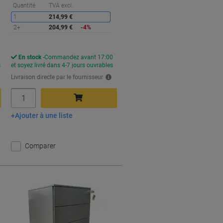
conomies
Économies
Quantité
TVA excl.
1
214,99 €
2+
204,99 €
-4%
En stock
Commandez avant 17:00
s
et soyez livré dans 4-7 jours ouvrables
Livraison directe par le fournisseur
Quantité
Ajouter à une liste
Ajouter au panier
Comparer