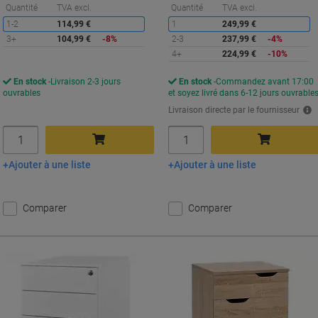
Économies
É
Quantité
TVA excl.
Quantité
TVA excl.
1-2
114,99 €
1
249,99 €
3+
104,99 €
-8%
2-3
237,99 €
-4%
4+
224,99 €
-10%
En stock
Livraison 2-3 jours
En stock
Commandez avant 17:00
ouvrables
et soyez livré dans 6-12 jours ouvrable
Livraison directe par le fournisseur
Quantité
Quantité
Ajouter à une liste
Ajouter à une liste
Ajouter au panier
Ajouter au panier
Comparer
Comparer