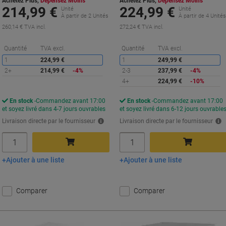
Achetez Plus,
Dépensez Moins
Achetez Plus,
Dépensez Moins
214,99 €
224,99 €
Unité
Unité
À partir de 2 Unités
À partir de 4 Unité
260,14 € TVA incl.
272,24 € TVA incl.
Économies
É
Quantité
TVA excl.
Quantité
TVA excl.
1
224,99 €
1
249,99 €
2+
214,99 €
-4%
2-3
237,99 €
-4%
4+
224,99 €
-10%
En stock
Commandez avant 17:00
En stock
Commandez avant 17:00
et soyez livré dans 4-7 jours ouvrables
et soyez livré dans 6-12 jours ouvrable
Livraison directe par le fournisseur
Livraison directe par le fournisseur
Quantité
Quantité
Ajouter à une liste
Ajouter à une liste
Ajouter au panier
Ajouter au panier
Comparer
Comparer