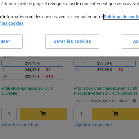
Basic N 3 Tiroirs Verrouillable 420
Rectangulaire 3 Tiroirs 390 (L) x
s" dans le pied de page et révoquer ainsi le consentement que vous avez 
x 580 x 535 mm
500 (P) x 600 (H) mm Métal
d'informations sur les cookies, veuillez consulter notre
Politique de confi
r les cookies
Achetez Plus,
Dépensez Moins
Achetez Plus,
Dépensez Moins
229,99 €
226,99 €
Unité
Unité
À partir de 3 Unités
À partir de 2 Unité
fuser
Gérer les cookies
Ac
278,29 € TVA incl.
274,66 € TVA incl.
Économies
É
Quantité
TVA excl.
Quantité
TVA excl.
1
259,99 €
1
239,99 €
2
244,99 €
-5%
2+
226,99 €
-5%
3+
229,99 €
-11%
En stock
Livraison 2-3 jours
En stock
Commandez avant 17:00
ouvrables
et soyez livré dans 2-5 jours ouvrables
Livraison directe par le fournisseur
Quantité
Quantité
Ajouter à une liste
Ajouter à une liste
Ajouter au panier
Ajouter au panier