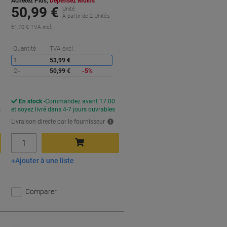
Achetez Plus,
Dépensez Moins
50,99 €
Unité
s
À partir de 2 Unités
61,70 € TVA incl.
conomies
Économies
Quantité
TVA excl.
1
53,99 €
2+
50,99 €
-5%
En stock
Commandez avant 17:00
s
et soyez livré dans 4-7 jours ouvrables
Livraison directe par le fournisseur
Quantité
Ajouter à une liste
Ajouter au panier
Comparer