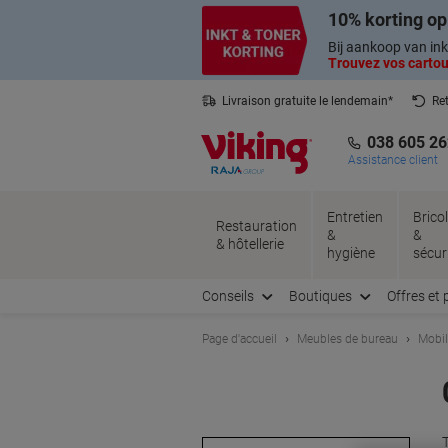
Passer
Passer
10% korting op
au
à
contenu
la
Bij aankoop van ink
navigation
Trouvez vos cartouc
Livraison gratuite le lendemain*
Ret
Service client basé en Belgique
038 605 26
Assistance client
Entretien
Brico
Restauration
&
&
& hôtellerie
hygiène
sécur
Conseils
Boutiques
Offres et 
Page d'accueil
Meubles de bureau
Mobil
T