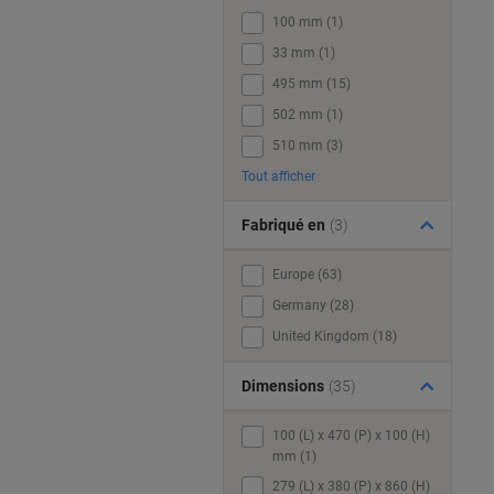
100 mm (1)
33 mm (1)
495 mm (15)
502 mm (1)
510 mm (3)
Tout afficher
Fabriqué en
(3)
Europe (63)
Germany (28)
United Kingdom (18)
Dimensions
(35)
100 (L) x 470 (P) x 100 (H)
mm (1)
279 (L) x 380 (P) x 860 (H)