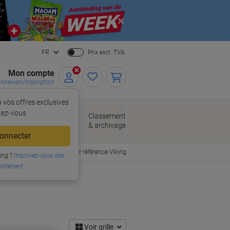
Close
FR
Prix excl. TVA.
Mon compte
nnexion/Inscription
 vos offres exclusives
r,
tez‑vous
loppes
Fournitures
Classement
de bureau
& archivage
llage
onnecter
Commander par référence Viking
ing ?
Inscrivez-vous dès
intenant
Voir grille