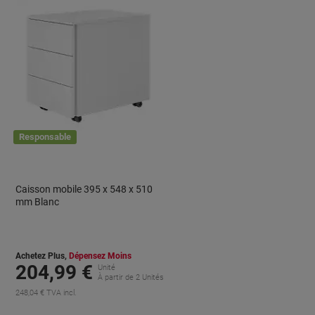
Responsable
Caisson mobile 395 x 548 x 510
mm Blanc
Achetez Plus,
Dépensez Moins
204,99 €
Unité
s
À partir de 2 Unités
248,04 € TVA incl.