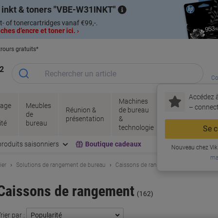
 inkt & toners
VBE-W31INKT
t- of tonercartridges vanaf €99,-.
hes d’encre et toner ici. ›
rours gratuits*
2
Co
Accédez à
Machines
Papie
lage
Meubles
Encres
– connec
Réunion &
de bureau
enve
de
&
présentation
&
&
ité
bureau
toner
technologie
emba
Se c
produits saisonniers
Boutique cadeaux
Nouveau chez Vik
ma
ier
Solutions de rangement de bureau
Caissons de rangement
Caissons de rangement
(162)
rier par :