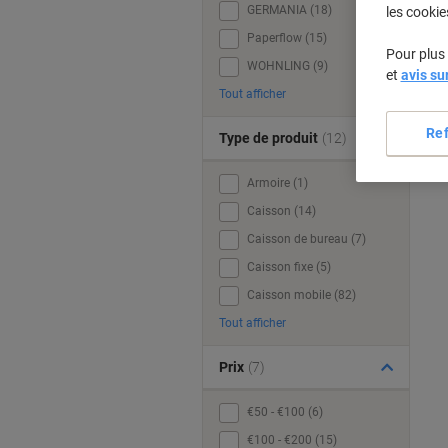
GERMANIA (18)
les cookie
Paperflow (15)
Pour plus 
WOHNLING (9)
et
avis su
Tout afficher
Re
Type de produit
(12)
Armoire (1)
Caisson (14)
Caisson de bureau (7)
Caisson fixe (5)
Caisson mobile (82)
Tout afficher
Prix
(7)
€50 - €100 (6)
€100 - €200 (15)