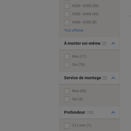
€200 - €300 (50)
€300 - €400 (46)
€400 - €500 (8)
Tout afficher
À monter soi-même
(2)
Non (11)
Oui (76)
Service de montage
(2)
Non (68)
Oui (4)
Profondeur
(16)
212 mm (1)