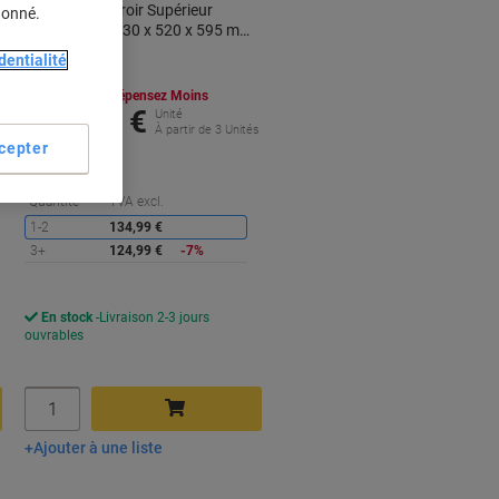
Tiroirs Avec Tiroir Supérieur
donné.
Verrouillable 430 x 520 x 595 mm
Chêne
dentialité
Achetez Plus,
Dépensez Moins
124,99 €
Unité
s
À partir de 3 Unités
cepter
151,24 € TVA incl.
conomies
Économies
Quantité
TVA excl.
1-2
134,99 €
3+
124,99 €
-7%
En stock
Livraison 2-3 jours
ouvrables
Quantité
Ajouter à une liste
Ajouter au panier