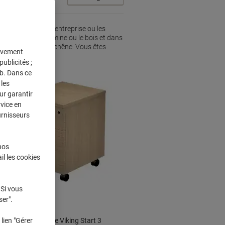
s adaptés pour l’entreprise ou les
aux comme la mélamine ou le bois et dans
noir, le blanc et le chêne. Vous êtes
tivement
ublicités ;
eb. Dans ce
les
ur garantir
rvice en
urnisseurs
nos
Marque
propre
il les cookies
Nouveau
Responsable
 Si vous
ser".
lien "Gérer
Caisson mobile Viking Start 3