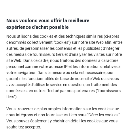
Passer
Passer
au
à
contenu
la
navigation
Nous voulons vous offrir la meilleure
expérience d'achat possible
Nous utilisons des cookies et des techniques similaires (ci-après
Page d'accueil
Machines de bureau & technologie
Machines de bureau et a
dénommés collectivement "cookies") sur notre site Web afin, entre
autres, de personnaliser les contenus et les publicités ; d'intégrer
Scanners
(20)
des médias de fournisseurs tiers et d'analyser les visites sur notre
site Web. Dans ce cadre, nous traitons des données à caractère
personnel comme votre adresse IP et les informations relatives à
Filtrer par
votre navigateur. Dans la mesure où cela est nécessaire pour
garantir les fonctionnalités de base de notre site Web ou si vous
avez accepté d'utiliser le service en question, un traitement des
données est en outre effectué par nos partenaires ("fournisseurs
Scanner à plat Canon LiDE 400 A4 4 800
tiers").
x 4 800 dpi Noir
Vous trouverez de plus amples informations sur les cookies que
Seulement
nous intégrons et nos fournisseurs tiers sous "Gérer les cookies".
90,69 €
Unité
Vous pouvez également y choisir en détail les cookies que vous
109,73 € TVA incl.
souhaitez accepter.