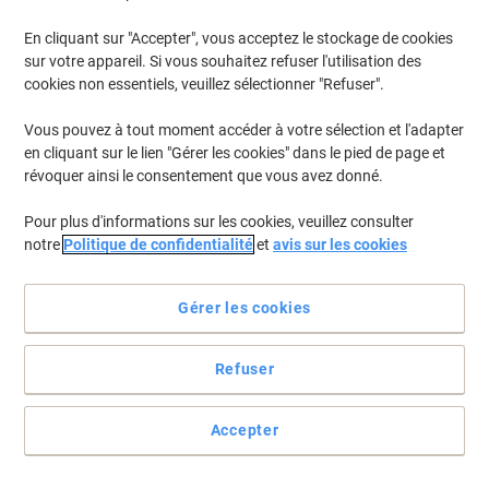
En stock
Livraison 2-3 jours ouvrables
Quantité
En cliquant sur "Accepter", vous acceptez le stockage de cookies
sur votre appareil. Si vous souhaitez refuser l'utilisation des
Qté max. 5
cookies non essentiels, veuillez sélectionner "Refuser".
Vous pouvez à tout moment accéder à votre sélection et l'adapter
Scanner à plat Canon LiDE 300 A4 2 400
en cliquant sur le lien "Gérer les cookies" dans le pied de page et
x 2 400 dpi Noir
révoquer ainsi le consentement que vous avez donné.
Seulement
Pour plus d'informations sur les cookies, veuillez consulter
71,99 €
Unité
notre
Politique de confidentialité
et
avis sur les cookies
87,11 € TVA incl.
En stock
Livraison 2-3 jours ouvrables
Gérer les cookies
Quantité
Qté max. 5
Refuser
Scanner portable Epson WorkForce ES-
Accepter
50 A4 Compatible réseau Connexion Wi-
Fi 600 x 600 ppp Noir