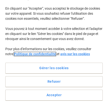
En stock
Livraison 2-3 jours ouvrables
En cliquant sur "Accepter", vous acceptez le stockage de cookies
Quantité
sur votre appareil. Si vous souhaitez refuser l'utilisation des
cookies non essentiels, veuillez sélectionner "Refuser".
Marchepied WEDO 428 mm PP
Vous pouvez à tout moment accéder à votre sélection et l'adapter
(Polypropylène) Noir
en cliquant sur le lien "Gérer les cookies" dans le pied de page et
révoquer ainsi le consentement que vous avez donné.
Achetez Plus,
Dépensez Moins
35,99 €
Unité
À partir de 3 Unités
Pour plus d'informations sur les cookies, veuillez consulter
43,55 € TVA incl.
notre
Politique de confidentialité
et
avis sur les cookies
En stock
Livraison 2-3 jours ouvrables
Quantité
Gérer les cookies
Escabeau Hailo L100 Topline 4 marches
Refuser
45 x 85 x 165 cm
Accepter
Achetez Plus,
Dépensez Moins
121,99 €
Unité
À partir de 2 Unités
147,61 € TVA incl.