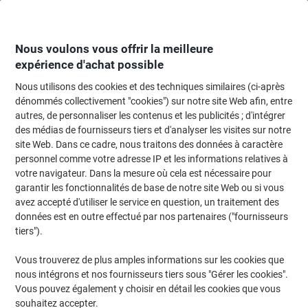
Passer
Passer
au
à
contenu
la
navigation
Nous voulons vous offrir la meilleure
expérience d'achat possible
Nous utilisons des cookies et des techniques similaires (ci-après
Page d'accueil
Bricolage & sécurité
Bricolage
Échelles et marchepieds
dénommés collectivement "cookies") sur notre site Web afin, entre
autres, de personnaliser les contenus et les publicités ; d'intégrer
Échelles et marchepieds
(38)
des médias de fournisseurs tiers et d'analyser les visites sur notre
Choisir une sous-catégorie
site Web. Dans ce cadre, nous traitons des données à caractère
personnel comme votre adresse IP et les informations relatives à
Filtrer par
votre navigateur. Dans la mesure où cela est nécessaire pour
garantir les fonctionnalités de base de notre site Web ou si vous
avez accepté d'utiliser le service en question, un traitement des
données est en outre effectué par nos partenaires ("fournisseurs
Escabeau Hailo L40 Easyclix 3 marches
tiers").
43 x 136 cm
Vous trouverez de plus amples informations sur les cookies que
Achetez Plus,
Dépensez Moins
nous intégrons et nos fournisseurs tiers sous "Gérer les cookies".
68,59 €
Unité
Vous pouvez également y choisir en détail les cookies que vous
À partir de 2 Unités
82,99 € TVA incl.
souhaitez accepter.