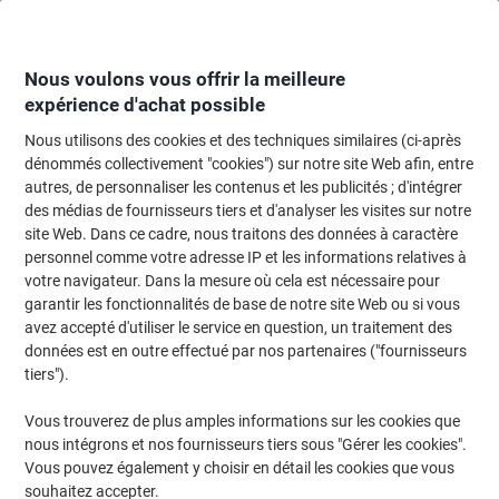
Passer
Passer
au
à
contenu
la
navigation
Nous voulons vous offrir la meilleure
expérience d'achat possible
Nous utilisons des cookies et des techniques similaires (ci-après
Page d'accueil
Réunion & présentation
Réunions et présentations
Cheva
dénommés collectivement "cookies") sur notre site Web afin, entre
autres, de personnaliser les contenus et les publicités ; d'intégrer
Blocs pour chevalet
(46)
des médias de fournisseurs tiers et d'analyser les visites sur notre
site Web. Dans ce cadre, nous traitons des données à caractère
personnel comme votre adresse IP et les informations relatives à
Filtrer par
votre navigateur. Dans la mesure où cela est nécessaire pour
Découvrez notre sélection de blocs pour chevalet, parfaits pour
garantir les fonctionnalités de base de notre site Web ou si vous
toutes vos présentations et séances de brainstorming. Nos
papiers pour chevalet offrent une surface idéale pour exprimer vos
avez accepté d'utiliser le service en question, un traitement des
idées de manière claire et organisée. Parcourez cette catégorie
données est en outre effectué par nos partenaires ("fournisseurs
pour trouver le support qui répondra à vos besoins professionnels
tiers").
et créatifs.
Vous trouverez de plus amples informations sur les cookies que
nous intégrons et nos fournisseurs tiers sous "Gérer les cookies".
Marque propre
Vous pouvez également y choisir en détail les cookies que vous
souhaitez accepter.
Bloc pour chevalet de conférence Viking