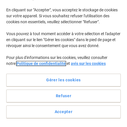
Page blanche Euro 50 g/m² 5 unités de
20 feuilles
En cliquant sur "Accepter", vous acceptez le stockage de cookies
sur votre appareil. Si vous souhaitez refuser l'utilisation des
cookies non essentiels, veuillez sélectionner "Refuser".
Achetez Plus,
Dépensez Moins
14,99 €
Paquet
À partir de 3 Paquets
Vous pouvez à tout moment accéder à votre sélection et l'adapter
18,14 € TVA incl.
en cliquant sur le lien "Gérer les cookies" dans le pied de page et
En stock
Livraison 1-2 jours ouvrables
révoquer ainsi le consentement que vous avez donné.
Quantité
Pour plus d'informations sur les cookies, veuillez consulter
notre
Politique de confidentialité
et
avis sur les cookies
BEST PRICE
Bloc pour chevalet de conférence Viking
Gérer les cookies
Page blanche Euro 70 g/m² 5 unités de
20 feuilles
Refuser
Achetez Plus,
Dépensez Moins
19,99 €
Paquet
À partir de 3 Paquets
Accepter
24,19 € TVA incl.
En stock
Livraison 1-2 jours ouvrables