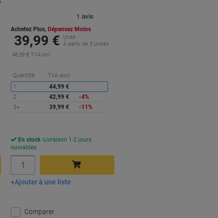
s
Achetez Plus,
Dépensez Moins
39,99 €
Unité
À partir de 3 Unités
48,39 € TVA incl.
Économies
Quantité
TVA excl.
1
44,99 €
conomies
2
42,99 €
-4%
3+
39,99 €
-11%
En stock
Livraison 1-2 jours
ouvrables
Quantité
Ajouter à une liste
Ajouter au panier
Comparer