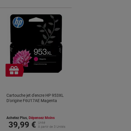
Cadeau
gratuit
Cartouche jet d'encre HP 953XL
D'origine F6U17AE Magenta
Achetez Plus,
Dépensez Moins
39,99 €
Unité
À partir de 3 Unités