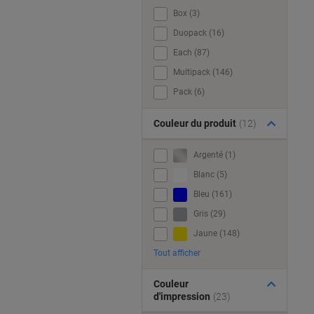
Box (3)
Duopack (16)
Each (87)
Multipack (146)
Pack (6)
Couleur du produit
(12)
Argenté (1)
Blanc (5)
Bleu (161)
Gris (29)
Jaune (148)
Tout afficher
Couleur
d'impression
(23)