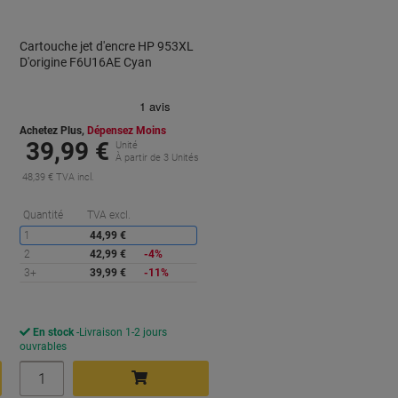
Cartouche jet d'encre HP 953XL
D'origine F6U16AE Cyan
Achetez Plus,
Dépensez Moins
39,99 €
Unité
À partir de 3 Unités
48,39 € TVA incl.
Économies
Quantité
TVA excl.
1
44,99 €
conomies
2
42,99 €
-4%
3+
39,99 €
-11%
En stock
Livraison 1-2 jours
ouvrables
Quantité