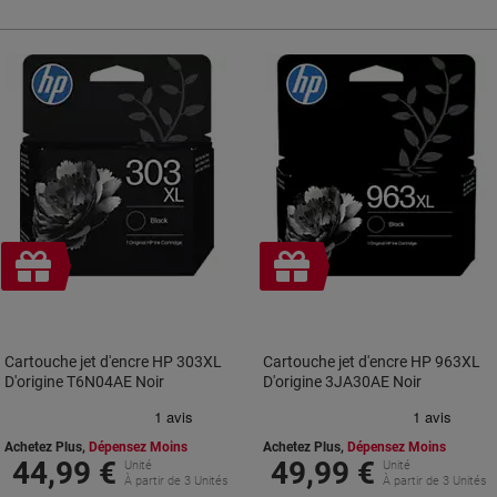
Cadeau
Cadeau
gratuit
gratuit
Cartouche jet d'encre HP 303XL
Cartouche jet d'encre HP 963XL
D'origine T6N04AE Noir
D'origine 3JA30AE Noir
Achetez Plus,
Dépensez Moins
Achetez Plus,
Dépensez Moins
44,99 €
49,99 €
Unité
Unité
À partir de 3 Unités
À partir de 3 Unités