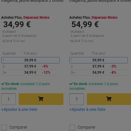
magenta, jaune Multipack 2 Unités
magenta, jaune Multipack 4 Unité
Achetez Plus,
Dépensez Moins
Achetez Plus,
Dépensez Moins
34,99 €
54,99 €
Multipack
Multipack
À partir de 3 Multipacks
À partir de 3 Multipacks
42,34 € TVA incl.
66,54 € TVA incl.
Économies
É
Quantité
TVA excl.
Quantité
TVA excl.
1
39,99 €
1
59,99 €
2
37,99 €
-5%
2
57,99 €
-3%
3+
34,99 €
-12%
3+
54,99 €
-8%
En stock
Livraison 1-2 jours
En stock
Livraison 1-2 jours
ouvrables
ouvrables
Quantité
Quantité
Ajouter à une liste
Ajouter à une liste
Ajouter au panier
Ajouter au panier
Comparer
Comparer