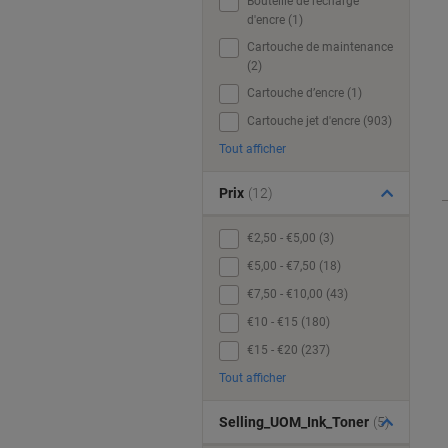
Bouteille de recharge
d'encre (1)
Cartouche de maintenance
(2)
Cartouche d’encre (1)
Cartouche jet d'encre (903)
Tout afficher
Prix
(12)
€2,50 - €5,00 (3)
€5,00 - €7,50 (18)
€7,50 - €10,00 (43)
€10 - €15 (180)
€15 - €20 (237)
Tout afficher
Selling_UOM_Ink_Toner
(5)