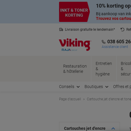
Passer
Passer
10% korting op
au
à
contenu
la
Bij aankoop van ink
navigation
Trouvez vos cartouc
Livraison gratuite le lendemain*
Ret
Service client basé en Belgique
038 605 26
Assistance client
Entretien
Brico
Restauration
&
&
& hôtellerie
hygiène
sécur
Conseils
Boutiques
Offres et 
Page d'accueil
Cartouche jet d'encre et tone
Cartouches jet d'encre
T