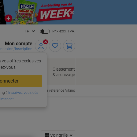
Close
FR
Prix excl. TVA.
Mon compte
nnexion/Inscription
 vos offres exclusives
r,
tez‑vous
loppes
Fournitures
Classement
de bureau
& archivage
llage
onnecter
Commander par référence Viking
ing ?
Inscrivez-vous dès
intenant
Voir grille