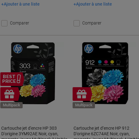
Ajouter à une liste
Ajouter à une liste
Ajouter au panier
Ajouter au panier
Comparer
Comparer
BEST
PRICE
Cadeau
Cadeau
gratuit
gratuit
Multipack
Multipack
Cartouche jet d'encre HP 303
Cartouche jet d’encre HP 912
D'origine 3YM92AE Noir, cyan,
D'origine 6ZC74AE Noir, cyan,