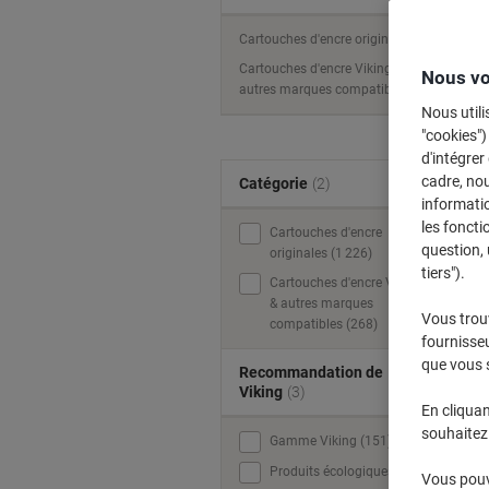
Cartouches d'encre originales
Cartouches d'encre Viking &
Nous vo
autres marques compatibles
Nous utili
"cookies")
d'intégrer
cadre, no
Catégorie
(2)
informatio
les foncti
Cartouches d'encre
question, 
originales (1 226)
tiers").
Cartouches d'encre Viking
& autres marques
Vous trou
compatibles (268)
fournisseu
que vous 
Recommandation de
Viking
(3)
En cliquan
souhaitez 
Gamme Viking (151)
Produits écologiques (132)
Vous pouve