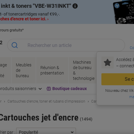
 inkt & toners
VBE-W31INKT
t- of tonercartridges vanaf €99,-.
hes d’encre et toner ici. ›
rours gratuits*
2
Co
Accédez à
Machines
Papie
lage
Meubles
Encres
– connec
Réunion &
de bureau
enve
de
&
présentation
&
&
ité
bureau
toner
technologie
emba
Se c
produits saisonniers
Boutique cadeaux
Nouveau chez Vik
ma
r
Cartouches d'encre, toner et rubans d'impression
Cartouches jet d'encre
Cartouches jet d'encre
(1494)
rier par :