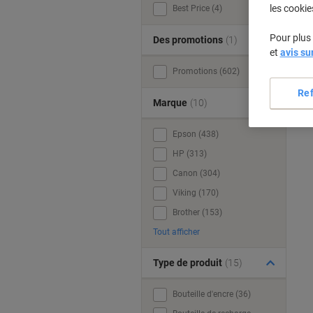
les cookie
Best Price (4)
Pour plus 
Des promotions
(1)
et
avis su
Promotions (602)
Re
Marque
(10)
Epson (438)
HP (313)
Canon (304)
Viking (170)
Brother (153)
Tout afficher
Type de produit
(15)
Bouteille d'encre (36)