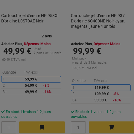
Cartouche jet d'encre HP 953XL
Cartouche jet d’encre HP 937
D'origine L0S70AE Noir
D’origine 6C400NE Noir, cyan,
magenta, jaune 4 unités
Achetez Plus,
Dépensez Moins
Achetez Plus,
Dépensez Moins
49,99 €
99,99 €
Unité
À partir de 3 Unités
Multipack
60,49 € TVA incl.
À partir de 3 Multipacks
120,99 € TVA incl.
Économies
Quantité
TVA excl.
1
59,99 €
É
Quantité
TVA excl.
2
54,99 €
-8%
1
119,99 €
3+
49,99 €
-16%
2
109,99 €
-8%
3+
99,99 €
-16%
En stock
Livraison 1-2 jours
En stock
Livraison 1-2 jours
ouvrables
ouvrables
Quantité
Quantité