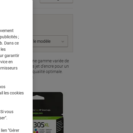
achine
tivement
ublicités ;
Sélectionner le modèle
eb. Dans ce
les
ur garantir
 vous découvrirez une gamme variée de
rvice en
iez des cartouches jet d'encre pour un
urnisseurs
s impressions de qualité optimale.
r votre imprimante.
nos
il les cookies
 Si vous
ser".
lien "Gérer