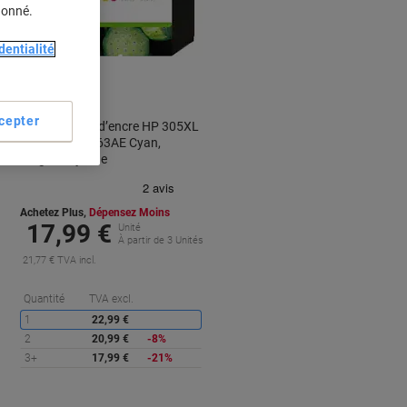
donné.
Cadeau
dentialité
gratuit
cepter
Cartouche jet d’encre HP 305XL
D'origine 3YM63AE Cyan,
magenta, jaune
Achetez Plus,
Dépensez Moins
17,99 €
Unité
À partir de 3 Unités
21,77 € TVA incl.
conomies
Économies
Quantité
TVA excl.
1
22,99 €
2
20,99 €
-8%
3+
17,99 €
-21%