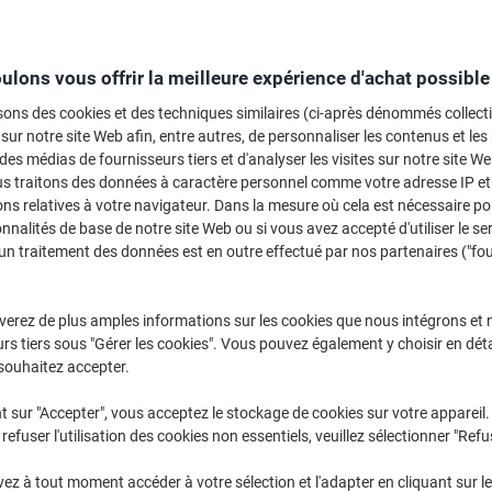
ulons vous offrir la meilleure expérience d'achat possible
Moteur de recherche cartouches et toners
Sélectionnez votre imprimante et trouvez l'encre adaptée à votre m
sons des cookies et des techniques similaires (ci-après dénommés collec
 sur notre site Web afin, entre autres, de personnaliser les contenus et les p
Sélectionner la marque
Sélectionner la gamme
 des médias de fournisseurs tiers et d'analyser les visites sur notre site W
us traitons des données à caractère personnel comme votre adresse IP et 
ns relatives à votre navigateur. Dans la mesure où cela est nécessaire po
Bienvenue dans notre sélection de cartouches imprimante jet d'encre, où
onnalités de base de notre site Web ou si vous avez accepté d'utiliser le se
solutions pour répondre à tous vos besoins d'impression. Que vous cherch
un traitement des données est en outre effectué par nos partenaires ("fo
usage domestique ou professionnel, explorez nos options pour garantir de
Profitez d'une expérience d'achat fluide et trouvez la cartouche idéale pou
verez de plus amples informations sur les cookies que nous intégrons et 
rs tiers sous "Gérer les cookies". Vous pouvez également y choisir en déta
souhaitez accepter.
t sur "Accepter", vous acceptez le stockage de cookies sur votre appareil.
refuser l'utilisation des cookies non essentiels, veuillez sélectionner "Refu
BEST
PRICE
z à tout moment accéder à votre sélection et l'adapter en cliquant sur le 