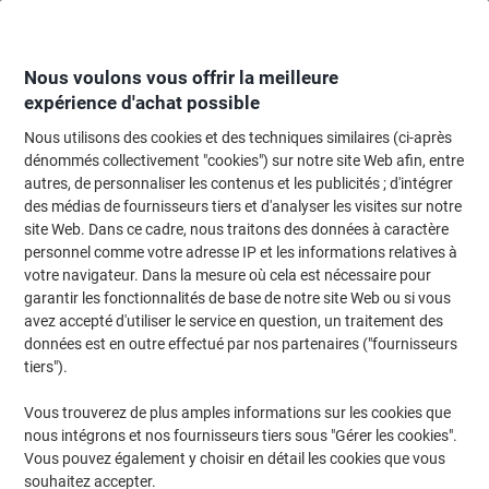
Passer
Passer
au
à
contenu
la
navigation
Nous voulons vous offrir la meilleure
expérience d'achat possible
Nous utilisons des cookies et des techniques similaires (ci-après
Page d'accueil
Moteur de recherche cartouches et toners
dénommés collectivement "cookies") sur notre site Web afin, entre
autres, de personnaliser les contenus et les publicités ; d'intégrer
Trouvez rapidement les cartouches d'encre, toners ou
des médias de fournisseurs tiers et d'analyser les visites sur notre
les étiquettes pour votre imprimante.
site Web. Dans ce cadre, nous traitons des données à caractère
personnel comme votre adresse IP et les informations relatives à
votre navigateur. Dans la mesure où cela est nécessaire pour
Sélectionner la marque, la gamme et le modèle
garantir les fonctionnalités de base de notre site Web ou si vous
avez accepté d'utiliser le service en question, un traitement des
HP
données est en outre effectué par nos partenaires ("fournisseurs
tiers").
Deskjet F
Vous trouverez de plus amples informations sur les cookies que
nous intégrons et nos fournisseurs tiers sous "Gérer les cookies".
HP Deskjet F 2250
Vous pouvez également y choisir en détail les cookies que vous
souhaitez accepter.