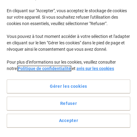
En cliquant sur "Accepter", vous acceptez le stockage de cookies
Pour retrouver les imprimantes listées et/ou les cartouches
précédemment achetées
Se connecter
sur votre appareil. Si vous souhaitez refuser l'utilisation des
cookies non essentiels, veuillez sélectionner "Refuser".
HP Deskjet F 2250 Cartouches Jet Encre
(4)
Vous pouvez à tout moment accéder à votre sélection et l'adapter
en cliquant sur le lien "Gérer les cookies" dans le pied de page et
Filtrer par
révoquer ainsi le consentement que vous avez donné.
Cadeau
gratuit
Pour plus d'informations sur les cookies, veuillez consulter
Cartouche jet d'encre HP 21 D'origine
notre
Politique de confidentialité
et
avis sur les cookies
C9351AE Noir
Gérer les cookies
Achetez Plus,
Dépensez Moins
24,59 €
Unité
À partir de 3 Unités
29,75 € TVA incl.
Refuser
En stock
Livraison 1-2 jours ouvrables
Quantité
Accepter
Cadeau