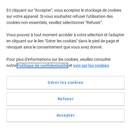
En cliquant sur "Accepter", vous acceptez le stockage de cookies
Pour retrouver les imprimantes listées et/ou les cartouches
précédemment achetées
Se connecter
sur votre appareil. Si vous souhaitez refuser l'utilisation des
cookies non essentiels, veuillez sélectionner "Refuser".
Nous sommes désolés, mais "{0}" ne sont pas
Vous pouvez à tout moment accéder à votre sélection et l'adapter
disponibles.
en cliquant sur le lien "Gérer les cookies" dans le pied de page et
Vous envisagez une mise à niveau ? Parcourez notre
révoquer ainsi le consentement que vous avez donné.
gamme de machines de bureau...
Pour plus d'informations sur les cookies, veuillez consulter
Imprimantes
notre
Politique de confidentialité
et
avis sur les cookies
Étiqueteuses de bureau
Gérer les cookies
Refuser
Accepter