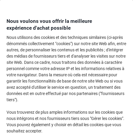
Passer
Passer
au
à
contenu
la
navigation
Nous voulons vous offrir la meilleure
expérience d'achat possible
Nous utilisons des cookies et des techniques similaires (ci-après
Page d'accueil
Moteur de recherche cartouches et toners
dénommés collectivement "cookies") sur notre site Web afin, entre
autres, de personnaliser les contenus et les publicités ; d'intégrer
Trouvez rapidement les cartouches d'encre, toners ou
des médias de fournisseurs tiers et d'analyser les visites sur notre
les étiquettes pour votre imprimante.
site Web. Dans ce cadre, nous traitons des données à caractère
personnel comme votre adresse IP et les informations relatives à
votre navigateur. Dans la mesure où cela est nécessaire pour
Sélectionner la marque, la gamme et le modèle
garantir les fonctionnalités de base de notre site Web ou si vous
avez accepté d'utiliser le service en question, un traitement des
Sélectionner la marque
données est en outre effectué par nos partenaires ("fournisseurs
tiers").
Sélectionner la gamme
Vous trouverez de plus amples informations sur les cookies que
nous intégrons et nos fournisseurs tiers sous "Gérer les cookies".
Sélectionner le modèle
Vous pouvez également y choisir en détail les cookies que vous
souhaitez accepter.