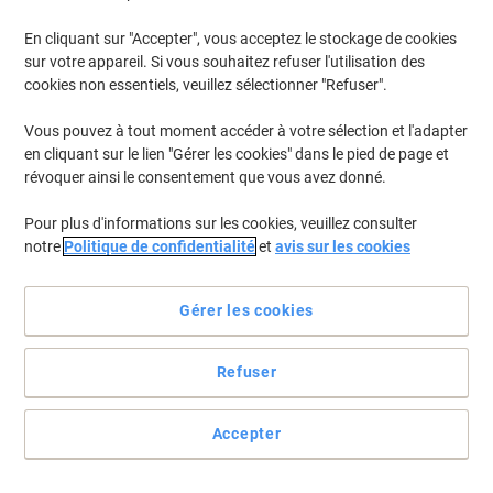
En cliquant sur "Accepter", vous acceptez le stockage de cookies
Pour retrouver les imprimantes listées et/ou les cartouches
précédemment achetées
Se connecter
sur votre appareil. Si vous souhaitez refuser l'utilisation des
cookies non essentiels, veuillez sélectionner "Refuser".
HP Photosmart C 4550 Cartouches Jet Encre
(2)
Vous pouvez à tout moment accéder à votre sélection et l'adapter
en cliquant sur le lien "Gérer les cookies" dans le pied de page et
Filtrer par
révoquer ainsi le consentement que vous avez donné.
Cadeau
Responsable
gratuit
Pour plus d'informations sur les cookies, veuillez consulter
Cartouche jet d'encre HP 350 D'origine
notre
Politique de confidentialité
et
avis sur les cookies
CB335EE Noir
Gérer les cookies
Achetez Plus,
Dépensez Moins
26,69 €
Unité
À partir de 3 Unités
32,29 € TVA incl.
Refuser
En stock
Livraison 2-3 jours ouvrables
Quantité
Accepter
Cadeau