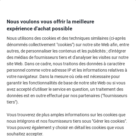
Passer
Passer
au
à
contenu
la
navigation
Nous voulons vous offrir la meilleure
expérience d'achat possible
Nous utilisons des cookies et des techniques similaires (ci-après
Page d'accueil
Moteur de recherche cartouches et toners
dénommés collectivement "cookies") sur notre site Web afin, entre
autres, de personnaliser les contenus et les publicités ; d'intégrer
Trouvez rapidement les cartouches d'encre, toners ou
des médias de fournisseurs tiers et d'analyser les visites sur notre
les étiquettes pour votre imprimante.
site Web. Dans ce cadre, nous traitons des données à caractère
personnel comme votre adresse IP et les informations relatives à
votre navigateur. Dans la mesure où cela est nécessaire pour
Sélectionner la marque, la gamme et le modèle
garantir les fonctionnalités de base de notre site Web ou si vous
avez accepté d'utiliser le service en question, un traitement des
HP
données est en outre effectué par nos partenaires ("fournisseurs
tiers").
PSC
Vous trouverez de plus amples informations sur les cookies que
nous intégrons et nos fournisseurs tiers sous "Gérer les cookies".
HP PSC 1358
Vous pouvez également y choisir en détail les cookies que vous
souhaitez accepter.