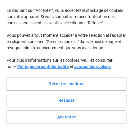
En cliquant sur "Accepter", vous acceptez le stockage de cookies
Pour retrouver les imprimantes listées et/ou les cartouches
précédemment achetées
Se connecter
sur votre appareil. Si vous souhaitez refuser l'utilisation des
cookies non essentiels, veuillez sélectionner "Refuser".
Lexmark CS 725 DTE Cartouches Toner
(12)
Vous pouvez à tout moment accéder à votre sélection et l'adapter
en cliquant sur le lien "Gérer les cookies" dans le pied de page et
Filtrer par
révoquer ainsi le consentement que vous avez donné.
Récupérateur de toner usagé Lexmark
Pour plus d'informations sur les cookies, veuillez consulter
74C0W00
notre
Politique de confidentialité
et
avis sur les cookies
Seulement
41,99 €
Unité
Gérer les cookies
50,81 € TVA incl.
En stock
Commandez avant 23:59 et soyez
Refuser
livré dans 3-6 jours ouvrables
Livraison directe par le fournisseur
Quantité
Accepter