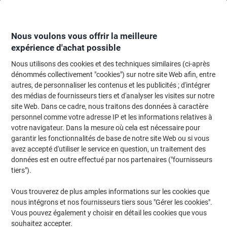
Passer
Passer
au
à
contenu
la
navigation
Nous voulons vous offrir la meilleure
expérience d'achat possible
Nous utilisons des cookies et des techniques similaires (ci-après
Page d'accueil
Moteur de recherche cartouches et toners
dénommés collectivement "cookies") sur notre site Web afin, entre
autres, de personnaliser les contenus et les publicités ; d'intégrer
Trouvez rapidement les cartouches d'encre, toners ou
des médias de fournisseurs tiers et d'analyser les visites sur notre
les étiquettes pour votre imprimante.
site Web. Dans ce cadre, nous traitons des données à caractère
personnel comme votre adresse IP et les informations relatives à
votre navigateur. Dans la mesure où cela est nécessaire pour
Sélectionner la marque, la gamme et le modèle
garantir les fonctionnalités de base de notre site Web ou si vous
avez accepté d'utiliser le service en question, un traitement des
Lexmark
données est en outre effectué par nos partenaires ("fournisseurs
tiers").
CS
Vous trouverez de plus amples informations sur les cookies que
nous intégrons et nos fournisseurs tiers sous "Gérer les cookies".
Lexmark CS 725 DTE
Vous pouvez également y choisir en détail les cookies que vous
souhaitez accepter.