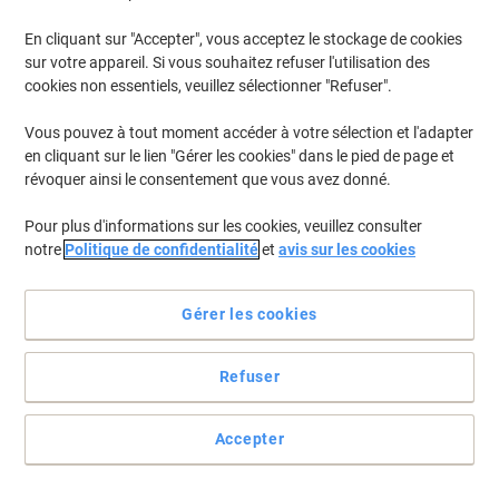
En cliquant sur "Accepter", vous acceptez le stockage de cookies
sur votre appareil. Si vous souhaitez refuser l'utilisation des
cookies non essentiels, veuillez sélectionner "Refuser".
Vous pouvez à tout moment accéder à votre sélection et l'adapter
en cliquant sur le lien "Gérer les cookies" dans le pied de page et
révoquer ainsi le consentement que vous avez donné.
Pour plus d'informations sur les cookies, veuillez consulter
notre
Politique de confidentialité
et
avis sur les cookies
Toujours prêt pour une soirée, pic-nique ou rassemblement
Gérer les cookies
N’ayez plus peur de faire la vaisselle après un évènement dînatoire.
Ces cuillères jetables «&nbsp;pure&nbsp;» Papstar sont
Refuser
compostables, pour jeter sans rougir !
Voir toute la description
Accepter
Allégations environnementale