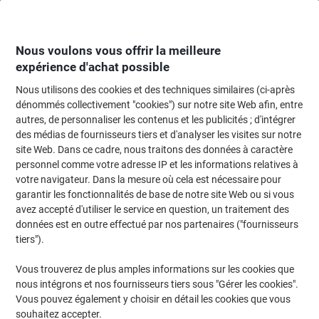
Passer
Passer
au
à
contenu
la
navigation
Nous voulons vous offrir la meilleure
expérience d'achat possible
Nous utilisons des cookies et des techniques similaires (ci-après
Page d'accueil
Restauration & hôtellerie
Restauration et cuisine
Vaissell
dénommés collectivement "cookies") sur notre site Web afin, entre
autres, de personnaliser les contenus et les publicités ; d'intégrer
Assiette PAPSTAR Pure Jetable Carton 190 mm Blanc
des médias de fournisseurs tiers et d'analyser les visites sur notre
100 unités
site Web. Dans ce cadre, nous traitons des données à caractère
personnel comme votre adresse IP et les informations relatives à
votre navigateur. Dans la mesure où cela est nécessaire pour
Marque :
PAPSTAR
Viking N°.
1220081
garantir les fonctionnalités de base de notre site Web ou si vous
avez accepté d'utiliser le service en question, un traitement des
données est en outre effectué par nos partenaires ("fournisseurs
Responsable
tiers").
Vous trouverez de plus amples informations sur les cookies que
nous intégrons et nos fournisseurs tiers sous "Gérer les cookies".
Vous pouvez également y choisir en détail les cookies que vous
souhaitez accepter.