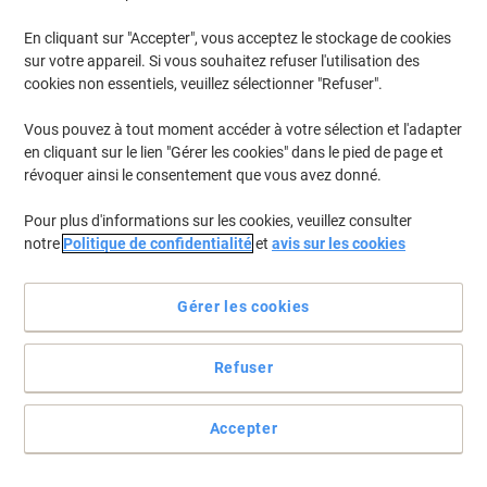
En cliquant sur "Accepter", vous acceptez le stockage de cookies
sur votre appareil. Si vous souhaitez refuser l'utilisation des
cookies non essentiels, veuillez sélectionner "Refuser".
Vous pouvez à tout moment accéder à votre sélection et l'adapter
en cliquant sur le lien "Gérer les cookies" dans le pied de page et
révoquer ainsi le consentement que vous avez donné.
Pour plus d'informations sur les cookies, veuillez consulter
notre
Politique de confidentialité
et
avis sur les cookies
Gérer les cookies
Refuser
Triez, rangez, classez, retrouvez à tous moments vos fiches !
Les boîtes à fiches en polystyrène antistatique et exempt de
Accepter
métaux lourds Han préservent leurs contenus de la saleté et
humidité. Elles sont équipées chacune d’un séparateur amovible.