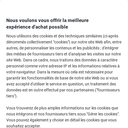
Passer
Passer
au
à
contenu
la
navigation
Nous voulons vous offrir la meilleure
expérience d'achat possible
Nous utilisons des cookies et des techniques similaires (ci-après
Page d'accueil
Fournitures de bureau
Fournitures de bureau
Rangement
dénommés collectivement "cookies") sur notre site Web afin, entre
autres, de personnaliser les contenus et les publicités ; d'intégrer
Boîte à fiches HAN 955-0-11 Gris clair pour 1300 cartes
des médias de fournisseurs tiers et d'analyser les visites sur notre
22,8 x 34,7 x 9,6 cm
site Web. Dans ce cadre, nous traitons des données à caractère
personnel comme votre adresse IP et les informations relatives à
votre navigateur. Dans la mesure où cela est nécessaire pour
Marque :
HAN
Viking N°.
4821678
garantir les fonctionnalités de base de notre site Web ou si vous
avez accepté d'utiliser le service en question, un traitement des
données est en outre effectué par nos partenaires ("fournisseurs
Size: A5
tiers").
Vous trouverez de plus amples informations sur les cookies que
nous intégrons et nos fournisseurs tiers sous "Gérer les cookies".
Vous pouvez également y choisir en détail les cookies que vous
souhaitez accepter.