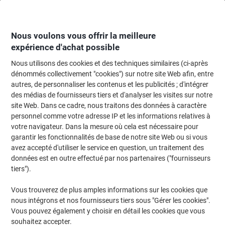
Passer
Passer
au
à
contenu
la
navigation
Nous voulons vous offrir la meilleure
expérience d'achat possible
Nous utilisons des cookies et des techniques similaires (ci-après
Page d'accueil
Meubles de bureau
Mobilier
Bureaux et tables
Bureau
dénommés collectivement "cookies") sur notre site Web afin, entre
autres, de personnaliser les contenus et les publicités ; d'intégrer
Bureau d'angle Kerkmann Form 2 Anthracite T-Pied
des médias de fournisseurs tiers et d'analyser les visites sur notre
1800 (L) x 1800 (P) x 820 (H) mm
site Web. Dans ce cadre, nous traitons des données à caractère
personnel comme votre adresse IP et les informations relatives à
votre navigateur. Dans la mesure où cela est nécessaire pour
Marque :
Kerkmann
Viking N°.
1183094
garantir les fonctionnalités de base de notre site Web ou si vous
avez accepté d'utiliser le service en question, un traitement des
données est en outre effectué par nos partenaires ("fournisseurs
tiers").
Vous trouverez de plus amples informations sur les cookies que
nous intégrons et nos fournisseurs tiers sous "Gérer les cookies".
Vous pouvez également y choisir en détail les cookies que vous
souhaitez accepter.