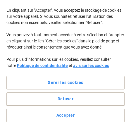
En cliquant sur "Accepter", vous acceptez le stockage de cookies
sur votre appareil. Si vous souhaitez refuser l'utilisation des
cookies non essentiels, veuillez sélectionner "Refuser".
Vous pouvez à tout moment accéder à votre sélection et l'adapter
en cliquant sur le lien "Gérer les cookies" dans le pied de page et
révoquer ainsi le consentement que vous avez donné.
Pour plus d'informations sur les cookies, veuillez consulter
notre
Politique de confidentialité
et
avis sur les cookies
+
5
plus
Gérer les cookies
Profitez de ce bureau d'angle élégant et pratique Kerkmann
Refuser
Voir toute la description
Achetez Plus,
Dépensez Moins
489,00 €
Accepter
Unité
À partir de 2 Unités
591,69 € TVA incl.