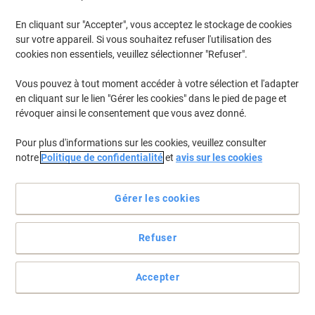
En cliquant sur "Accepter", vous acceptez le stockage de cookies
sur votre appareil. Si vous souhaitez refuser l'utilisation des
cookies non essentiels, veuillez sélectionner "Refuser".
Vous pouvez à tout moment accéder à votre sélection et l'adapter
en cliquant sur le lien "Gérer les cookies" dans le pied de page et
révoquer ainsi le consentement que vous avez donné.
Pour plus d'informations sur les cookies, veuillez consulter
notre
Politique de confidentialité
et
avis sur les cookies
Gérer les cookies
Refuser
Pas besoin de choisir entre pratique et confortable
Au bureau ou en déplacement, vous gagnez toujours de la place à
Accepter
replier votre carnet. Et seule la spirale vous permet de le faire et
d'écrire confortablement. Quand en plus votre stylo glisse sur le
papier…