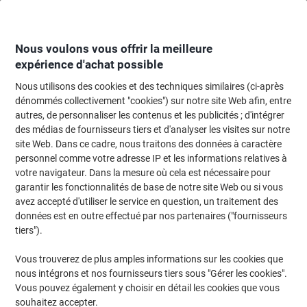
Passer
Passer
au
à
contenu
la
navigation
Nous voulons vous offrir la meilleure
expérience d'achat possible
Nous utilisons des cookies et des techniques similaires (ci-après
Page d'accueil
Fournitures de bureau
Fournitures de bureau
Cahiers, b
dénommés collectivement "cookies") sur notre site Web afin, entre
autres, de personnaliser les contenus et les publicités ; d'intégrer
Cahier Clairefontaine A5+ Ligné Reliure en spirale Sans
des médias de fournisseurs tiers et d'analyser les visites sur notre
perforation 180 Pages 90 Feuilles
site Web. Dans ce cadre, nous traitons des données à caractère
personnel comme votre adresse IP et les informations relatives à
votre navigateur. Dans la mesure où cela est nécessaire pour
Marque :
Clairefontaine
Viking N°.
CL885
garantir les fonctionnalités de base de notre site Web ou si vous
avez accepté d'utiliser le service en question, un traitement des
données est en outre effectué par nos partenaires ("fournisseurs
Responsable
tiers").
Vous trouverez de plus amples informations sur les cookies que
nous intégrons et nos fournisseurs tiers sous "Gérer les cookies".
Vous pouvez également y choisir en détail les cookies que vous
souhaitez accepter.