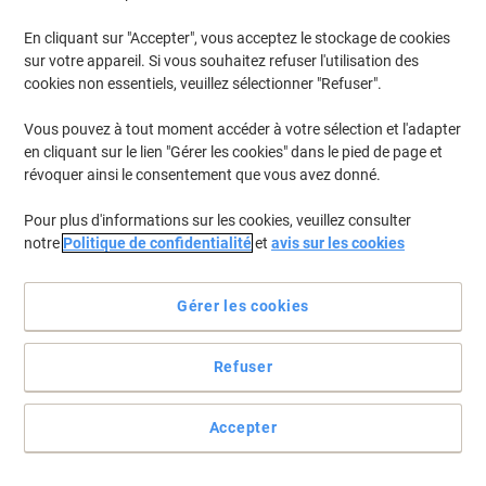
En cliquant sur "Accepter", vous acceptez le stockage de cookies
sur votre appareil. Si vous souhaitez refuser l'utilisation des
cookies non essentiels, veuillez sélectionner "Refuser".
Vous pouvez à tout moment accéder à votre sélection et l'adapter
en cliquant sur le lien "Gérer les cookies" dans le pied de page et
révoquer ainsi le consentement que vous avez donné.
Pour plus d'informations sur les cookies, veuillez consulter
notre
Politique de confidentialité
et
avis sur les cookies
L’accès à vos médias et à vos documents n’a jamais été aussi
facile
Gérer les cookies
Accédez à vos données et gérez vos fichiers n’importe où et à tout
moment avec cette clé USB Intenso 128 Go.
Refuser
Voir toute la description
Achetez Plus,
Dépensez Moins
Accepter
22,99 €
Unité
À partir de 3 Unités
27,82 € TVA incl.