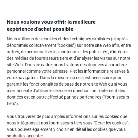
Passer
Passer
au
à
contenu
la
navigation
Nous voulons vous offrir la meilleure
expérience d'achat possible
Nous utilisons des cookies et des techniques similaires (ci-après
Page d'accueil
Machines de bureau & technologie
Informatique et accesso
dénommés collectivement "cookies") sur notre site Web afin, entre
autres, de personnaliser les contenus et les publicités ; d'intégrer
Clé USB Intenso Ultra 128 Go Argenté
des médias de fournisseurs tiers et d'analyser les visites sur notre
site Web. Dans ce cadre, nous traitons des données à caractère
personnel comme votre adresse IP et les informations relatives à
Marque :
Intenso
Viking N°.
1027720
votre navigateur. Dans la mesure où cela est nécessaire pour
garantir les fonctionnalités de base de notre site Web ou si vous
avez accepté d'utiliser le service en question, un traitement des
données est en outre effectué par nos partenaires ("fournisseurs
tiers").
Vous trouverez de plus amples informations sur les cookies que
nous intégrons et nos fournisseurs tiers sous "Gérer les cookies".
Vous pouvez également y choisir en détail les cookies que vous
souhaitez accepter.