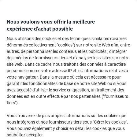
Passer
Passer
au
à
contenu
la
navigation
Nous voulons vous offrir la meilleure
expérience d'achat possible
Nous utilisons des cookies et des techniques similaires (ci-après
Page d'accueil
Fournitures de bureau
Fournitures de bureau
Rangement
dénommés collectivement "cookies") sur notre site Web afin, entre
autres, de personnaliser les contenus et les publicités ; d'intégrer
Corbeille à courrier Exacompta Classic PS Bleu A4+ 25,5
des médias de fournisseurs tiers et d'analyser les visites sur notre
x 34,7 x 6,5 cm
site Web. Dans ce cadre, nous traitons des données à caractère
personnel comme votre adresse IP et les informations relatives à
votre navigateur. Dans la mesure où cela est nécessaire pour
Marque :
Exacompta
Viking N°.
8024501
garantir les fonctionnalités de base de notre site Web ou si vous
avez accepté d'utiliser le service en question, un traitement des
données est en outre effectué par nos partenaires ("fournisseurs
tiers").
Vous trouverez de plus amples informations sur les cookies que
nous intégrons et nos fournisseurs tiers sous "Gérer les cookies".
Vous pouvez également y choisir en détail les cookies que vous
souhaitez accepter.