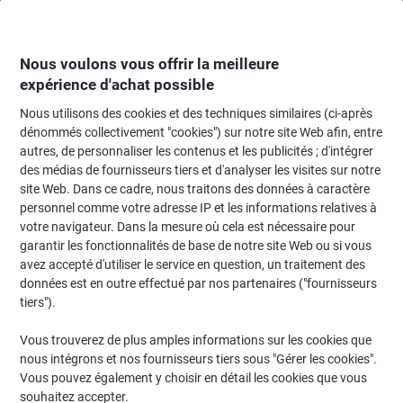
Passer
Passer
au
à
contenu
la
navigation
Nous voulons vous offrir la meilleure
expérience d'achat possible
Nous utilisons des cookies et des techniques similaires (ci-après
Page d'accueil
Entretien & hygiène
Entretien et hygiène
Produits d'entre
dénommés collectivement "cookies") sur notre site Web afin, entre
autres, de personnaliser les contenus et les publicités ; d'intégrer
Désinfectant Diversey Oxivir CE Plus Sans parfum 5 L
des médias de fournisseurs tiers et d'analyser les visites sur notre
site Web. Dans ce cadre, nous traitons des données à caractère
personnel comme votre adresse IP et les informations relatives à
Marque :
Diversey
Viking N°.
1075442
votre navigateur. Dans la mesure où cela est nécessaire pour
garantir les fonctionnalités de base de notre site Web ou si vous
avez accepté d'utiliser le service en question, un traitement des
données est en outre effectué par nos partenaires ("fournisseurs
tiers").
Vous trouverez de plus amples informations sur les cookies que
nous intégrons et nos fournisseurs tiers sous "Gérer les cookies".
Vous pouvez également y choisir en détail les cookies que vous
souhaitez accepter.