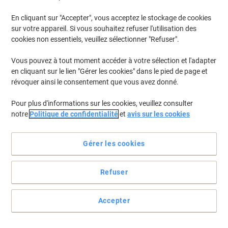
En cliquant sur "Accepter", vous acceptez le stockage de cookies
sur votre appareil. Si vous souhaitez refuser l'utilisation des
cookies non essentiels, veuillez sélectionner "Refuser".
Vous pouvez à tout moment accéder à votre sélection et l'adapter
en cliquant sur le lien "Gérer les cookies" dans le pied de page et
révoquer ainsi le consentement que vous avez donné.
Pour plus d'informations sur les cookies, veuillez consulter
notre
Politique de confidentialité
et
avis sur les cookies
Gérer les cookies
Refuser
La sécurité avant tout
Cet escabeau Hailo XXL de 5 marches est idéal pour les travaux en
Accepter
hauteur dans votre maison grâce à ses marches ultra-larges pour
plus de confort et de stabilité. Son plateau porte-outils vous
permettra de tout garder à portée de main.