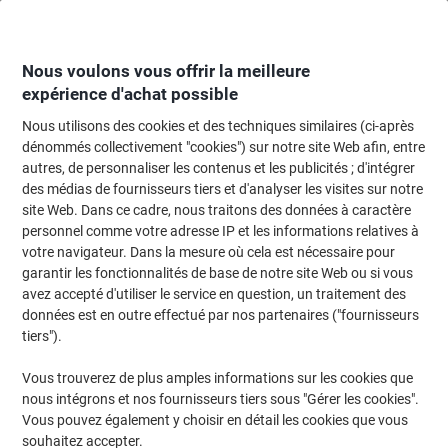
Passer
Passer
au
à
contenu
la
navigation
Nous voulons vous offrir la meilleure
expérience d'achat possible
Nous utilisons des cookies et des techniques similaires (ci-après
Page d'accueil
Bricolage & sécurité
Bricolage
Échelles et marchepieds
dénommés collectivement "cookies") sur notre site Web afin, entre
autres, de personnaliser les contenus et les publicités ; d'intégrer
Escabeau Hailo L80 Comfortline 5 marches 48 x 101 x
des médias de fournisseurs tiers et d'analyser les visites sur notre
168 cm (l x p x h)
site Web. Dans ce cadre, nous traitons des données à caractère
personnel comme votre adresse IP et les informations relatives à
votre navigateur. Dans la mesure où cela est nécessaire pour
Marque :
Hailo
Viking N°.
1012069
garantir les fonctionnalités de base de notre site Web ou si vous
avez accepté d'utiliser le service en question, un traitement des
données est en outre effectué par nos partenaires ("fournisseurs
tiers").
Vous trouverez de plus amples informations sur les cookies que
nous intégrons et nos fournisseurs tiers sous "Gérer les cookies".
Vous pouvez également y choisir en détail les cookies que vous
souhaitez accepter.