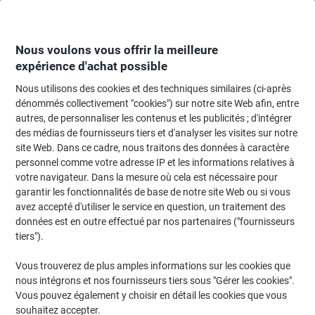
Passer
Passer
au
à
contenu
la
navigation
Nous voulons vous offrir la meilleure
expérience d'achat possible
Nous utilisons des cookies et des techniques similaires (ci-après
Page d'accueil
Machines de bureau & technologie
Machines de bureau et a
dénommés collectivement "cookies") sur notre site Web afin, entre
autres, de personnaliser les contenus et les publicités ; d'intégrer
Étiquettes thermiques Herma 5019 Blanc 148,5 x 210
des médias de fournisseurs tiers et d'analyser les visites sur notre
mm 750 Étiquettes
site Web. Dans ce cadre, nous traitons des données à caractère
personnel comme votre adresse IP et les informations relatives à
votre navigateur. Dans la mesure où cela est nécessaire pour
Marque :
HERMA
Viking N°.
1059462
garantir les fonctionnalités de base de notre site Web ou si vous
avez accepté d'utiliser le service en question, un traitement des
données est en outre effectué par nos partenaires ("fournisseurs
tiers").
Vous trouverez de plus amples informations sur les cookies que
nous intégrons et nos fournisseurs tiers sous "Gérer les cookies".
Vous pouvez également y choisir en détail les cookies que vous
souhaitez accepter.