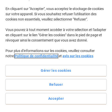
En cliquant sur "Accepter", vous acceptez le stockage de cookies
sur votre appareil. Si vous souhaitez refuser l'utilisation des
cookies non essentiels, veuillez sélectionner "Refuser".
Vous pouvez à tout moment accéder à votre sélection et l'adapter
en cliquant sur le lien "Gérer les cookies" dans le pied de page et
révoquer ainsi le consentement que vous avez donné.
Pour plus d'informations sur les cookies, veuillez consulter
notre
Politique de confidentialité
et
avis sur les cookies
Personnalisez vos étiquettes avec Herma
Gérer les cookies
Ces étiquettes adhésives Herma 5019 en rouleau thermotransfert
adhèrent à presque toutes les surfaces.
Refuser
Voir toute la description
Accepter
Achetez Plus,
Dépensez Moins
38,49 €
Rouleau
À partir de 10 Rouleaux
46,57 € TVA incl.