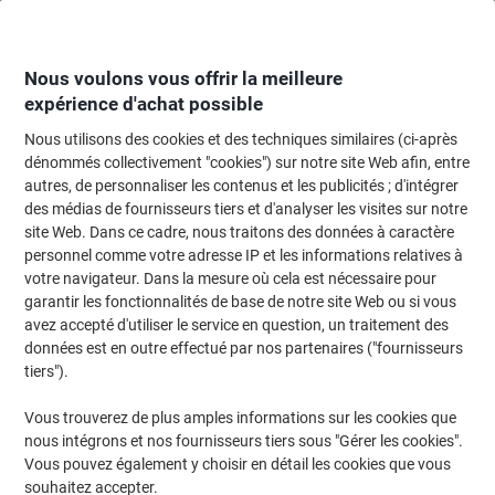
Passer
Passer
au
à
contenu
la
navigation
Nous voulons vous offrir la meilleure
expérience d'achat possible
Nous utilisons des cookies et des techniques similaires (ci-après
Page d'accueil
Papier, enveloppes & emballage
Papier et étiquettes
Étiq
dénommés collectivement "cookies") sur notre site Web afin, entre
autres, de personnaliser les contenus et les publicités ; d'intégrer
Étiquettes repositionnables HERMA 10015 Blanc
des médias de fournisseurs tiers et d'analyser les visites sur notre
Rectangulaires 96 x 10 mm 25 feuilles de 54 étiquettes
site Web. Dans ce cadre, nous traitons des données à caractère
10015
personnel comme votre adresse IP et les informations relatives à
votre navigateur. Dans la mesure où cela est nécessaire pour
garantir les fonctionnalités de base de notre site Web ou si vous
Marque :
HERMA
Viking N°.
1060853
avez accepté d'utiliser le service en question, un traitement des
données est en outre effectué par nos partenaires ("fournisseurs
tiers").
Responsable
Vous trouverez de plus amples informations sur les cookies que
nous intégrons et nos fournisseurs tiers sous "Gérer les cookies".
Vous pouvez également y choisir en détail les cookies que vous
souhaitez accepter.