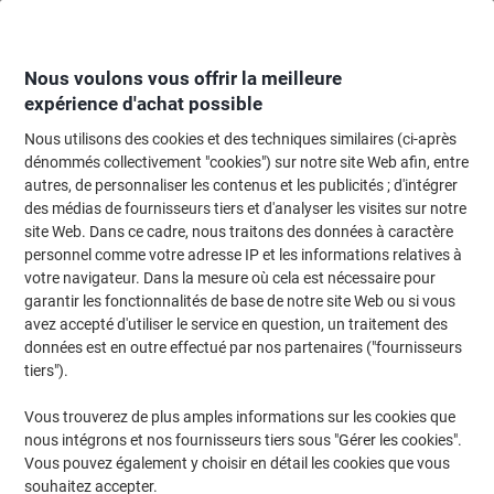
Passer
Passer
au
à
contenu
la
navigation
Nous voulons vous offrir la meilleure
expérience d'achat possible
Nous utilisons des cookies et des techniques similaires (ci-après
Page d'accueil
Classement et archivage
Classeurs et dossiers
Classeme
dénommés collectivement "cookies") sur notre site Web afin, entre
autres, de personnaliser les contenus et les publicités ; d'intégrer
Farde Djois Infinio A4 Gris Carton 22 x 31 cm
des médias de fournisseurs tiers et d'analyser les visites sur notre
site Web. Dans ce cadre, nous traitons des données à caractère
personnel comme votre adresse IP et les informations relatives à
Marque :
Djois
Viking N°.
3240045
votre navigateur. Dans la mesure où cela est nécessaire pour
garantir les fonctionnalités de base de notre site Web ou si vous
avez accepté d'utiliser le service en question, un traitement des
Responsable
données est en outre effectué par nos partenaires ("fournisseurs
tiers").
Vous trouverez de plus amples informations sur les cookies que
nous intégrons et nos fournisseurs tiers sous "Gérer les cookies".
Vous pouvez également y choisir en détail les cookies que vous
souhaitez accepter.