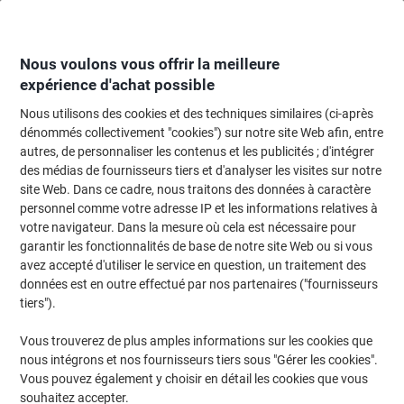
Passer
Passer
au
à
contenu
la
navigation
Nous voulons vous offrir la meilleure
expérience d'achat possible
Nous utilisons des cookies et des techniques similaires (ci-après
Page d'accueil
Fournitures de bureau
Écriture et dessin
Marqueurs
M
dénommés collectivement "cookies") sur notre site Web afin, entre
autres, de personnaliser les contenus et les publicités ; d'intégrer
Marqueur peinture edding 780 Permanent Vert Extra fin
des médias de fournisseurs tiers et d'analyser les visites sur notre
Aiguille - 0,8 mm Résistant à l'eau
site Web. Dans ce cadre, nous traitons des données à caractère
personnel comme votre adresse IP et les informations relatives à
votre navigateur. Dans la mesure où cela est nécessaire pour
Marque :
edding
Viking N°.
4564818
garantir les fonctionnalités de base de notre site Web ou si vous
avez accepté d'utiliser le service en question, un traitement des
données est en outre effectué par nos partenaires ("fournisseurs
tiers").
Vous trouverez de plus amples informations sur les cookies que
nous intégrons et nos fournisseurs tiers sous "Gérer les cookies".
Vous pouvez également y choisir en détail les cookies que vous
souhaitez accepter.