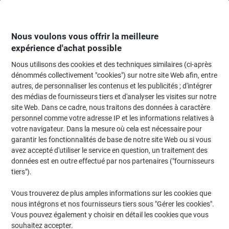
Passer
Passer
au
à
contenu
la
navigation
Nous voulons vous offrir la meilleure
expérience d'achat possible
Nous utilisons des cookies et des techniques similaires (ci-après
Page d'accueil
Papier, enveloppes & emballage
Papier et étiquettes
Étiq
dénommés collectivement "cookies") sur notre site Web afin, entre
autres, de personnaliser les contenus et les publicités ; d'intégrer
Étiquettes universelles Avery L7658-25 Adhésif A4
des médias de fournisseurs tiers et d'analyser les visites sur notre
Blanc 25.4 x 10 mm 25 Feuilles de 189 Étiquettes
site Web. Dans ce cadre, nous traitons des données à caractère
personnel comme votre adresse IP et les informations relatives à
votre navigateur. Dans la mesure où cela est nécessaire pour
Marque :
Avery
Viking N°.
5266809
garantir les fonctionnalités de base de notre site Web ou si vous
avez accepté d'utiliser le service en question, un traitement des
données est en outre effectué par nos partenaires ("fournisseurs
Responsable
tiers").
Vous trouverez de plus amples informations sur les cookies que
nous intégrons et nos fournisseurs tiers sous "Gérer les cookies".
Vous pouvez également y choisir en détail les cookies que vous
souhaitez accepter.