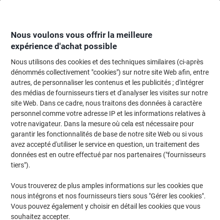
Passer
Passer
au
à
contenu
la
navigation
Nous voulons vous offrir la meilleure
expérience d'achat possible
Nous utilisons des cookies et des techniques similaires (ci-après
Page d'accueil
Fournitures de bureau
Fournitures de bureau
Rangement
dénommés collectivement "cookies") sur notre site Web afin, entre
autres, de personnaliser les contenus et les publicités ; d'intégrer
Module à tiroirs Exacompta PS (Polystyrène) Blanc, noir
des médias de fournisseurs tiers et d'analyser les visites sur notre
4 Tiroirs 26,7 x 34,7 x 27,8 cm A4
site Web. Dans ce cadre, nous traitons des données à caractère
personnel comme votre adresse IP et les informations relatives à
votre navigateur. Dans la mesure où cela est nécessaire pour
Marque :
Exacompta
Viking N°.
8024529
garantir les fonctionnalités de base de notre site Web ou si vous
avez accepté d'utiliser le service en question, un traitement des
données est en outre effectué par nos partenaires ("fournisseurs
Responsable
tiers").
Vous trouverez de plus amples informations sur les cookies que
nous intégrons et nos fournisseurs tiers sous "Gérer les cookies".
Vous pouvez également y choisir en détail les cookies que vous
souhaitez accepter.