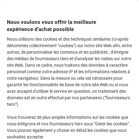
Passer
Passer
au
à
contenu
la
navigation
Nous voulons vous offrir la meilleure
expérience d'achat possible
Nous utilisons des cookies et des techniques similaires (ci-après
Page d'accueil
Classement et archivage
Archivage et classement
Archi
dénommés collectivement "cookies") sur notre site Web afin, entre
autres, de personnaliser les contenus et les publicités ; d'intégrer
Porte-revues Leitz 320 mm x 80 mm x 245 mm Bleu
des médias de fournisseurs tiers et d'analyser les visites sur notre
site Web. Dans ce cadre, nous traitons des données à caractère
personnel comme votre adresse IP et les informations relatives à
Marque :
Leitz
Viking N°.
3868326
votre navigateur. Dans la mesure où cela est nécessaire pour
garantir les fonctionnalités de base de notre site Web ou si vous
avez accepté d'utiliser le service en question, un traitement des
Responsable
données est en outre effectué par nos partenaires ("fournisseurs
tiers").
Vous trouverez de plus amples informations sur les cookies que
nous intégrons et nos fournisseurs tiers sous "Gérer les cookies".
Vous pouvez également y choisir en détail les cookies que vous
souhaitez accepter.