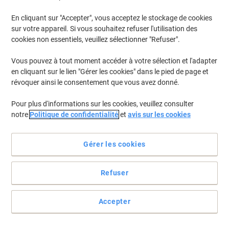
En cliquant sur "Accepter", vous acceptez le stockage de cookies
sur votre appareil. Si vous souhaitez refuser l'utilisation des
cookies non essentiels, veuillez sélectionner "Refuser".
Vous pouvez à tout moment accéder à votre sélection et l'adapter
en cliquant sur le lien "Gérer les cookies" dans le pied de page et
révoquer ainsi le consentement que vous avez donné.
Pour plus d'informations sur les cookies, veuillez consulter
notre
Politique de confidentialité
et
avis sur les cookies
Gérer les cookies
Des accessoires pratiques pour un bureau rangé
Refuser
Le porte-revues Viking Mesh en métal noir offre une solution
élégante et solide pour ranger des documents A4, il est compatible
Accepter
avec l'écriture et facile à intégrer.
Voir toute la description