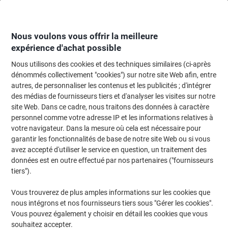
Passer
Passer
au
à
contenu
la
navigation
Nous voulons vous offrir la meilleure
expérience d'achat possible
Nous utilisons des cookies et des techniques similaires (ci-après
Page d'accueil
Fournitures de bureau
Fournitures de bureau
Rangement
dénommés collectivement "cookies") sur notre site Web afin, entre
autres, de personnaliser les contenus et les publicités ; d'intégrer
Porte-revues Viking Métal A4 Noir
des médias de fournisseurs tiers et d'analyser les visites sur notre
site Web. Dans ce cadre, nous traitons des données à caractère
personnel comme votre adresse IP et les informations relatives à
Marque :
Viking
Viking N°.
1523966
votre navigateur. Dans la mesure où cela est nécessaire pour
garantir les fonctionnalités de base de notre site Web ou si vous
avez accepté d'utiliser le service en question, un traitement des
données est en outre effectué par nos partenaires ("fournisseurs
Marque
propre
tiers").
Vous trouverez de plus amples informations sur les cookies que
nous intégrons et nos fournisseurs tiers sous "Gérer les cookies".
Vous pouvez également y choisir en détail les cookies que vous
souhaitez accepter.