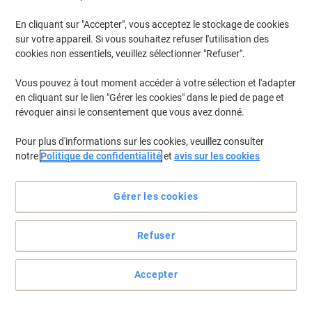
En cliquant sur "Accepter", vous acceptez le stockage de cookies
sur votre appareil. Si vous souhaitez refuser l'utilisation des
cookies non essentiels, veuillez sélectionner "Refuser".
Vous pouvez à tout moment accéder à votre sélection et l'adapter
en cliquant sur le lien "Gérer les cookies" dans le pied de page et
révoquer ainsi le consentement que vous avez donné.
Pour plus d'informations sur les cookies, veuillez consulter
notre
Politique de confidentialité
et
avis sur les cookies
Ne perdez jamais vos documents avec ce système de
Gérer les cookies
rangement
Ce système de rangement empilable est en polystyrène très
Refuser
résistant. Avec le porte-étiquette et les compartiments ouverts
l’accès aux documents est très facile.
Accepter
Voir toute la description
Achetez Plus,
Dépensez Moins
Unité