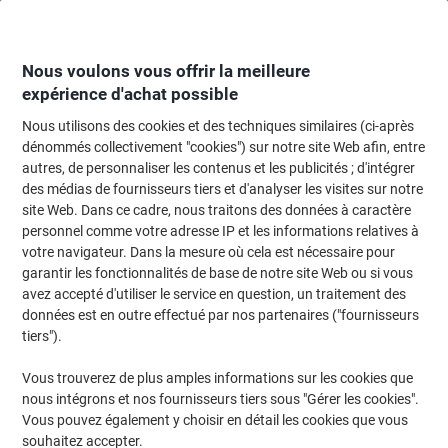
Passer
Passer
au
à
contenu
la
navigation
Nous voulons vous offrir la meilleure
expérience d'achat possible
Nous utilisons des cookies et des techniques similaires (ci-après
Page d'accueil
Classement et archivage
Archivage et classement
Systè
dénommés collectivement "cookies") sur notre site Web afin, entre
autres, de personnaliser les contenus et les publicités ; d'intégrer
Module de classement Paperflow A4 PS (Polystyrène)
des médias de fournisseurs tiers et d'analyser les visites sur notre
Gris, noir 67,4 x 30,8 x 79,1 cm
site Web. Dans ce cadre, nous traitons des données à caractère
personnel comme votre adresse IP et les informations relatives à
votre navigateur. Dans la mesure où cela est nécessaire pour
Marque :
Paperflow
Viking N°.
3965715
garantir les fonctionnalités de base de notre site Web ou si vous
avez accepté d'utiliser le service en question, un traitement des
données est en outre effectué par nos partenaires ("fournisseurs
tiers").
BEST
PRICE
Vous trouverez de plus amples informations sur les cookies que
nous intégrons et nos fournisseurs tiers sous "Gérer les cookies".
Vous pouvez également y choisir en détail les cookies que vous
souhaitez accepter.