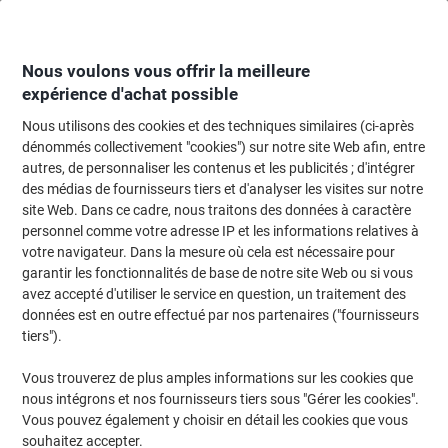
Passer
Passer
au
à
contenu
la
navigation
Nous voulons vous offrir la meilleure
expérience d'achat possible
Nous utilisons des cookies et des techniques similaires (ci-après
Page d'accueil
Moteur de recherche cartouches et toners
dénommés collectivement "cookies") sur notre site Web afin, entre
autres, de personnaliser les contenus et les publicités ; d'intégrer
Trouvez rapidement les cartouches d'encre, toners ou
des médias de fournisseurs tiers et d'analyser les visites sur notre
les étiquettes pour votre imprimante.
site Web. Dans ce cadre, nous traitons des données à caractère
personnel comme votre adresse IP et les informations relatives à
votre navigateur. Dans la mesure où cela est nécessaire pour
Sélectionner la marque, la gamme et le modèle
garantir les fonctionnalités de base de notre site Web ou si vous
avez accepté d'utiliser le service en question, un traitement des
Brother
données est en outre effectué par nos partenaires ("fournisseurs
tiers").
MFC-J
Vous trouverez de plus amples informations sur les cookies que
nous intégrons et nos fournisseurs tiers sous "Gérer les cookies".
Brother MFC-J 6540
Vous pouvez également y choisir en détail les cookies que vous
souhaitez accepter.