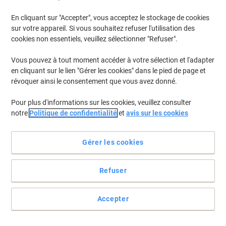
En cliquant sur "Accepter", vous acceptez le stockage de cookies
Pour retrouver les imprimantes listées et/ou les cartouches
précédemment achetées
Se connecter
sur votre appareil. Si vous souhaitez refuser l'utilisation des
cookies non essentiels, veuillez sélectionner "Refuser".
Brother MFC-J 6540 Cartouches Jet Encre
(18)
Vous pouvez à tout moment accéder à votre sélection et l'adapter
en cliquant sur le lien "Gérer les cookies" dans le pied de page et
Filtrer par
révoquer ainsi le consentement que vous avez donné.
Cadeau
gratuit
Pour plus d'informations sur les cookies, veuillez consulter
Cartouche jet d’encre Viking LC-422XLC
notre
Politique de confidentialité
et
avis sur les cookies
Compatible Brother Cyan
Gérer les cookies
Achetez Plus,
Dépensez Moins
13,69 €
Unité
À partir de 3 Unités
16,56 € TVA incl.
Refuser
En stock
Livraison 2-3 jours ouvrables
Quantité
Accepter
Cadeau