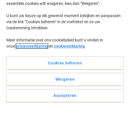
essentiële cookies wilt weigeren, kies dan "Weigeren".
U kunt uw keuze op elk gewenst moment bekijken en aanpassen
Gratis Maoam Mix 250gr
via de link "Cookies beheren" in de voettekst en zo uw
bij inkt & toner
toestemming intrekken.
Meer informatie over ons cookiebeleid kunt u vinden in
onze
privacyverklaring
en
cookieverklaring
.
Cookies beheren
Tijd voor een verfrissing!
Ontdek ons assortiment aan
koude dranken
Weigeren
Accepteren
Viking is jarig! Krijg 20% of
30% korting
Én bespaar tot 70% op ons