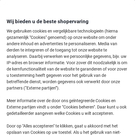
Meteen
Meteen
naar
naar
inhoud
navigatie
Wij bieden u de beste shopervaring
We gebruiken cookies en vergelijkbare technologieën (hierna
gezamenlijk "Cookies" genoemd) op onze website om onder
andere inhoud en advertenties te personaliseren. Media van
TOP CATEGORIEËN VOOR U
derden te integreren of de toegang tot onze website te
analyseren. Daarbij verwerken we persoonlijke gegevens, bijv. uw
IP-adres en browser informatie. Voor zover dit noodzakelijk is om
Gegarandeerd dé laagste prijs
Prijzen vanaf
de kernfunctionaliteit van de website te garanderen of voor zover
2,99 €
1,89 €
u toestemming heeft gegeven voor het gebruik van de
/ 500 vellen
/ Pak
betreffende dienst, worden gegevens ook verwerkt door onze
partners (“Externe partijen”).
Meer informatie over de door ons geïntegreerde Cookies en
Externe partijen vindt u onder "Cookies beheren". Daar kunt u ook
gedetailleerder aangeven welke Cookies u wilt accepteren.
A-merk kwaliteit voor een
Blijvend lage prijz
bodemprijs
producten!
Door op "Alles accepteren" te klikken, gaat u akkoord met het
opslaan van Cookies op uw toestel. Als u het gebruik van niet-