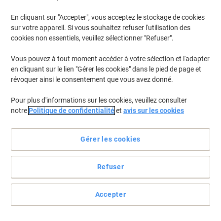
En cliquant sur "Accepter", vous acceptez le stockage de cookies
Pour retrouver les imprimantes listées et/ou les cartouches
précédemment achetées
Se connecter
sur votre appareil. Si vous souhaitez refuser l'utilisation des
cookies non essentiels, veuillez sélectionner "Refuser".
HP Color Laserjet Pro M 454 DN Cartouches Toner
(20)
Vous pouvez à tout moment accéder à votre sélection et l'adapter
en cliquant sur le lien "Gérer les cookies" dans le pied de page et
Filtrer par
révoquer ainsi le consentement que vous avez donné.
Cadeau
BEST PRICE
gratuit
Pour plus d'informations sur les cookies, veuillez consulter
Toner HP 415A D'origine W2030A Noir
notre
Politique de confidentialité
et
avis sur les cookies
Achetez Plus,
Dépensez Moins
Gérer les cookies
84,99 €
Unité
À partir de 3 Unités
102,84 € TVA incl.
En stock
Refuser
Livraison 2-3 jours ouvrables
Quantité
Accepter
Cadeau
BEST PRICE
gratuit