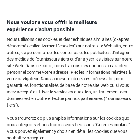
Passer
Passer
au
à
contenu
la
navigation
Nous voulons vous offrir la meilleure
expérience d'achat possible
Nous utilisons des cookies et des techniques similaires (ci-après
Page d'accueil
Moteur de recherche cartouches et toners
dénommés collectivement "cookies") sur notre site Web afin, entre
autres, de personnaliser les contenus et les publicités ; d'intégrer
Trouvez rapidement les cartouches d'encre, toners ou
des médias de fournisseurs tiers et d'analyser les visites sur notre
les étiquettes pour votre imprimante.
site Web. Dans ce cadre, nous traitons des données à caractère
personnel comme votre adresse IP et les informations relatives à
votre navigateur. Dans la mesure où cela est nécessaire pour
Sélectionner la marque, la gamme et le modèle
garantir les fonctionnalités de base de notre site Web ou si vous
avez accepté d'utiliser le service en question, un traitement des
HP
données est en outre effectué par nos partenaires ("fournisseurs
tiers").
Color Laserjet Pro M
Vous trouverez de plus amples informations sur les cookies que
nous intégrons et nos fournisseurs tiers sous "Gérer les cookies".
HP Color Laserjet Pro M 454 DN
Vous pouvez également y choisir en détail les cookies que vous
souhaitez accepter.