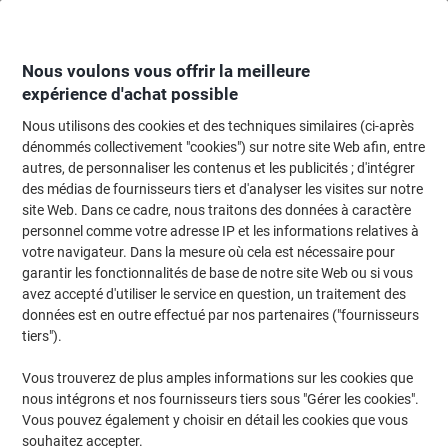
Passer
Passer
au
à
contenu
la
navigation
Nous voulons vous offrir la meilleure
expérience d'achat possible
Nous utilisons des cookies et des techniques similaires (ci-après
Page d'accueil
Machines de bureau & technologie
Informatique et accesso
dénommés collectivement "cookies") sur notre site Web afin, entre
autres, de personnaliser les contenus et les publicités ; d'intégrer
Repose-poignets Fellowes 9374201 Gel amovible Noir
des médias de fournisseurs tiers et d'analyser les visites sur notre
site Web. Dans ce cadre, nous traitons des données à caractère
personnel comme votre adresse IP et les informations relatives à
Marque :
Fellowes
Viking N°.
4858578
votre navigateur. Dans la mesure où cela est nécessaire pour
garantir les fonctionnalités de base de notre site Web ou si vous
avez accepté d'utiliser le service en question, un traitement des
données est en outre effectué par nos partenaires ("fournisseurs
tiers").
Vous trouverez de plus amples informations sur les cookies que
nous intégrons et nos fournisseurs tiers sous "Gérer les cookies".
Vous pouvez également y choisir en détail les cookies que vous
souhaitez accepter.