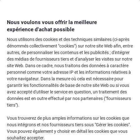
Passer
Passer
au
à
contenu
la
navigation
Nous voulons vous offrir la meilleure
expérience d'achat possible
Nous utilisons des cookies et des techniques similaires (ci-après
Page d'accueil
Machines de bureau & technologie
Machines de bureau et a
dénommés collectivement "cookies") sur notre site Web afin, entre
autres, de personnaliser les contenus et les publicités ; d'intégrer
Rouleau d’étiquettes Brother TZe-FX241 d’origine
des médias de fournisseurs tiers et d'analyser les visites sur notre
Autocollantes, flexibles Noir sur blanc 18 mm x 8 m
site Web. Dans ce cadre, nous traitons des données à caractère
personnel comme votre adresse IP et les informations relatives à
votre navigateur. Dans la mesure où cela est nécessaire pour
Marque :
Brother
Viking N°.
5741127
garantir les fonctionnalités de base de notre site Web ou si vous
avez accepté d'utiliser le service en question, un traitement des
données est en outre effectué par nos partenaires ("fournisseurs
tiers").
Vous trouverez de plus amples informations sur les cookies que
nous intégrons et nos fournisseurs tiers sous "Gérer les cookies".
Vous pouvez également y choisir en détail les cookies que vous
souhaitez accepter.