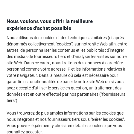
Passer
Passer
au
à
contenu
la
navigation
Nous voulons vous offrir la meilleure
expérience d'achat possible
Nous utilisons des cookies et des techniques similaires (ci-après
Page d'accueil
Machines de bureau & technologie
Machines de bureau et a
dénommés collectivement "cookies") sur notre site Web afin, entre
autres, de personnaliser les contenus et les publicités ; d'intégrer
Ruban d’étiquettes Dymo D1 2093098 / 45803 d’origine
des médias de fournisseurs tiers et d'analyser les visites sur notre
Autocollantes Noir sur blanc 19 mm x 7 m Paquet de 10
site Web. Dans ce cadre, nous traitons des données à caractère
personnel comme votre adresse IP et les informations relatives à
votre navigateur. Dans la mesure où cela est nécessaire pour
Marque :
DYMO
Viking N°.
1029415
garantir les fonctionnalités de base de notre site Web ou si vous
avez accepté d'utiliser le service en question, un traitement des
données est en outre effectué par nos partenaires ("fournisseurs
Multipack
tiers").
Vous trouverez de plus amples informations sur les cookies que
nous intégrons et nos fournisseurs tiers sous "Gérer les cookies".
Vous pouvez également y choisir en détail les cookies que vous
souhaitez accepter.