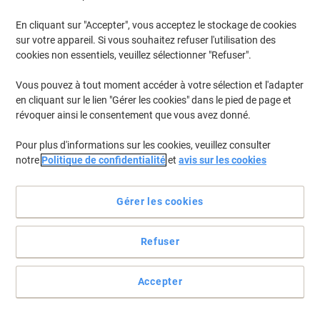
En cliquant sur "Accepter", vous acceptez le stockage de cookies
sur votre appareil. Si vous souhaitez refuser l'utilisation des
cookies non essentiels, veuillez sélectionner "Refuser".
Vous pouvez à tout moment accéder à votre sélection et l'adapter
en cliquant sur le lien "Gérer les cookies" dans le pied de page et
révoquer ainsi le consentement que vous avez donné.
Pour plus d'informations sur les cookies, veuillez consulter
notre
Politique de confidentialité
et
avis sur les cookies
Pratiques et éco-responsables
Gérer les cookies
edding a mis au point les premiers marqueurs certifiés par
l'écolabel l'ange bleu. Composés de matériaux d'origine
Refuser
renouvelable, alliez efficacité et respect de l'environnement.
Voir toute la description
Accepter
Choisissez notre marque propre et faites des