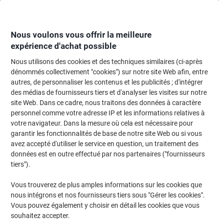
Passer
Passer
au
à
contenu
la
navigation
Nous voulons vous offrir la meilleure
expérience d'achat possible
Nous utilisons des cookies et des techniques similaires (ci-après
Page d'accueil
Fournitures de bureau
Écriture et dessin
Marqueurs
S
dénommés collectivement "cookies") sur notre site Web afin, entre
autres, de personnaliser les contenus et les publicités ; d'intégrer
Surligneur edding EcoLine 24 Assortiment Moyen
des médias de fournisseurs tiers et d'analyser les visites sur notre
Biseauté 2 - 5 mm Rechargeable 4 Unités
site Web. Dans ce cadre, nous traitons des données à caractère
personnel comme votre adresse IP et les informations relatives à
votre navigateur. Dans la mesure où cela est nécessaire pour
Marque :
edding
Viking N°.
4992417
garantir les fonctionnalités de base de notre site Web ou si vous
avez accepté d'utiliser le service en question, un traitement des
données est en outre effectué par nos partenaires ("fournisseurs
Responsable
tiers").
Vous trouverez de plus amples informations sur les cookies que
nous intégrons et nos fournisseurs tiers sous "Gérer les cookies".
Vous pouvez également y choisir en détail les cookies que vous
souhaitez accepter.