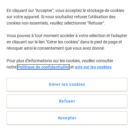
En cliquant sur "Accepter", vous acceptez le stockage de cookies
sur votre appareil. Si vous souhaitez refuser l'utilisation des
cookies non essentiels, veuillez sélectionner "Refuser".
Vous pouvez à tout moment accéder à votre sélection et l'adapter
en cliquant sur le lien "Gérer les cookies" dans le pied de page et
révoquer ainsi le consentement que vous avez donné.
Pour plus d'informations sur les cookies, veuillez consulter
notre
Politique de confidentialité
et
avis sur les cookies
Tamponnez à volonté !
Gérer les cookies
Rechargez vos cassettes d'encrage Reiner B2 rouge, vous ferez
ainsi un geste pour la préservation de votre environnement.
Refuser
Voir toute la description
Achetez Plus,
Dépensez Moins
15,99 €
Unité
Accepter
À partir de 3 Unités
19,35 € TVA incl.