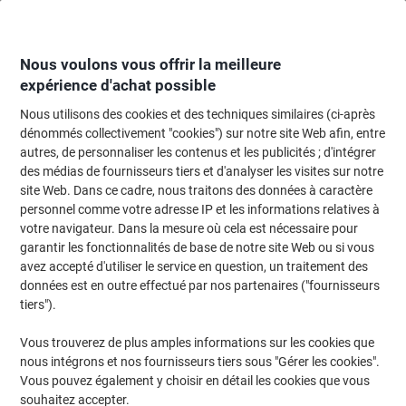
Passer
Passer
au
à
contenu
la
navigation
Nous voulons vous offrir la meilleure
expérience d'achat possible
Nous utilisons des cookies et des techniques similaires (ci-après
Page d'accueil
Fournitures de bureau
Fournitures de bureau
Tampons
dénommés collectivement "cookies") sur notre site Web afin, entre
autres, de personnaliser les contenus et les publicités ; d'intégrer
Tampon encreur REINER Reiner B2 Rouge
des médias de fournisseurs tiers et d'analyser les visites sur notre
site Web. Dans ce cadre, nous traitons des données à caractère
personnel comme votre adresse IP et les informations relatives à
Marque :
REINER
Viking N°.
4309857
votre navigateur. Dans la mesure où cela est nécessaire pour
garantir les fonctionnalités de base de notre site Web ou si vous
avez accepté d'utiliser le service en question, un traitement des
données est en outre effectué par nos partenaires ("fournisseurs
tiers").
Vous trouverez de plus amples informations sur les cookies que
nous intégrons et nos fournisseurs tiers sous "Gérer les cookies".
Vous pouvez également y choisir en détail les cookies que vous
souhaitez accepter.