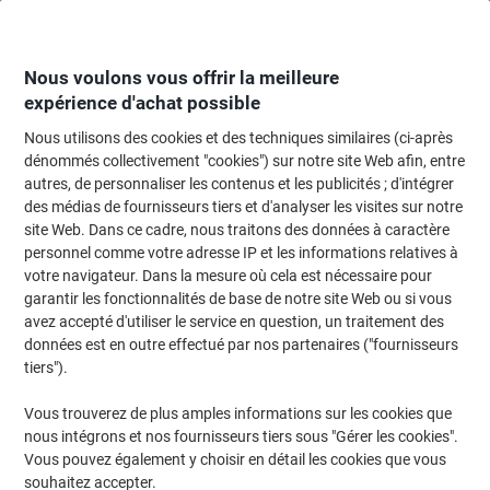
Passer
Passer
au
à
contenu
la
navigation
Nous voulons vous offrir la meilleure
expérience d'achat possible
Nous utilisons des cookies et des techniques similaires (ci-après
Page d'accueil
Restauration & hôtellerie
Restauration et cuisine
Thé
dénommés collectivement "cookies") sur notre site Web afin, entre
autres, de personnaliser les contenus et les publicités ; d'intégrer
Thé Fruits rouges PEEZE 20 Unités de 3.5 g
des médias de fournisseurs tiers et d'analyser les visites sur notre
site Web. Dans ce cadre, nous traitons des données à caractère
personnel comme votre adresse IP et les informations relatives à
Marque :
PEEZE
Viking N°.
1961327
votre navigateur. Dans la mesure où cela est nécessaire pour
garantir les fonctionnalités de base de notre site Web ou si vous
avez accepté d'utiliser le service en question, un traitement des
Responsable
données est en outre effectué par nos partenaires ("fournisseurs
tiers").
Vous trouverez de plus amples informations sur les cookies que
nous intégrons et nos fournisseurs tiers sous "Gérer les cookies".
Vous pouvez également y choisir en détail les cookies que vous
souhaitez accepter.