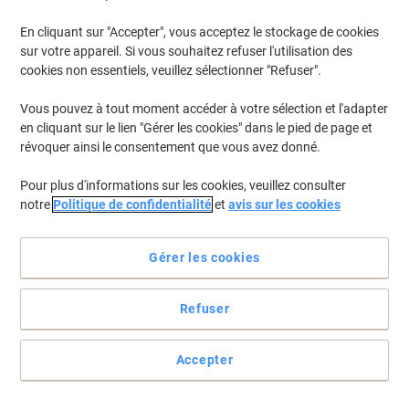
En cliquant sur "Accepter", vous acceptez le stockage de cookies
sur votre appareil. Si vous souhaitez refuser l'utilisation des
cookies non essentiels, veuillez sélectionner "Refuser".
Vous pouvez à tout moment accéder à votre sélection et l'adapter
en cliquant sur le lien "Gérer les cookies" dans le pied de page et
révoquer ainsi le consentement que vous avez donné.
Pour plus d'informations sur les cookies, veuillez consulter
notre
Politique de confidentialité
et
avis sur les cookies
Le thé PEEZE Communitea Kandy séduit par son arôme
gourmand
Gérer les cookies
Le thé Communitea Kandy de PEEZE offre un parfum fruits rouges
délicat et se présente en paquet de 20 sachets de thé pratiques.
Refuser
Voir toute la description
Achetez Plus,
Dépensez Moins
Accepter
4,49 €
Paquet
À partir de 6 Paquets
4,76 € TVA incl.