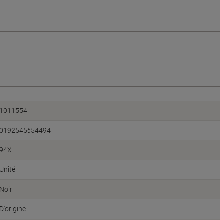
1011554
0192545654494
94X
Unité
Noir
D'origine