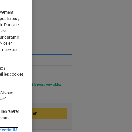
tivement
és
ublicités ;
eb. Dans ce
les
ur garantir
Économies
rvice en
urnisseurs
%
nos
0%
il les cookies
 soyez livré dans 2-5 jours ouvrables
 Si vous
ser".
lien "Gérer
Ajouter au panier
donné.
dentialité