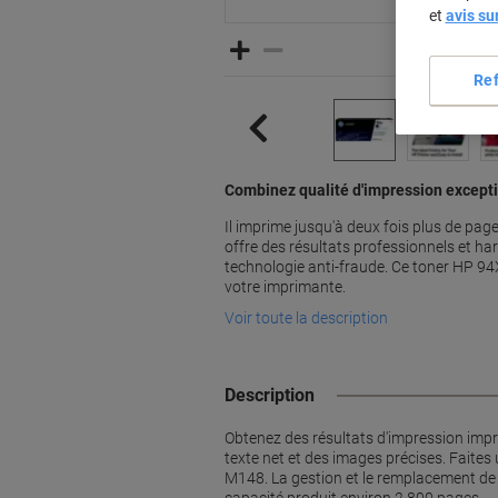
et
avis su
Re
Combinez qualité d'impression except
Il imprime jusqu'à deux fois plus de pa
offre des résultats professionnels et har
technologie anti-fraude. Ce toner HP 94X
votre imprimante.
Voir toute la description
Description
Obtenez des résultats d'impression imp
texte net et des images précises. Faites
M148. La gestion et le remplacement de fo