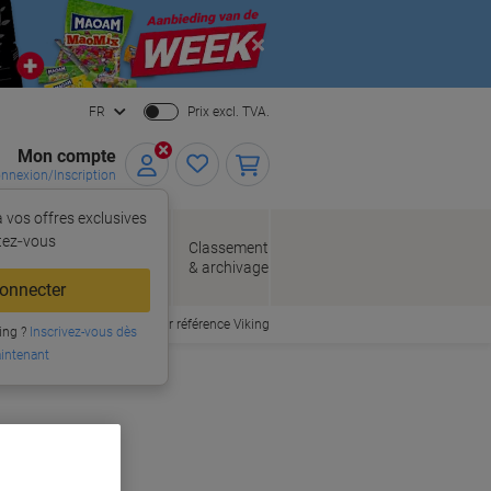
Close
FR
Prix excl. TVA.
Mon compte
nnexion/Inscription
 vos offres exclusives
r,
tez‑vous
loppes
Fournitures
Classement
de bureau
& archivage
llage
onnecter
Commander par référence Viking
ing ?
Inscrivez-vous dès
intenant
er originales