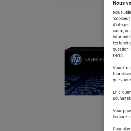
Nous vo
Nous utili
"cookies")
d'intégrer
cadre, no
informatio
les foncti
question, 
tiers").
Vous trou
fournisseu
que vous 
En cliquan
souhaitez 
Vous pouve
les cookie
Pour plus 