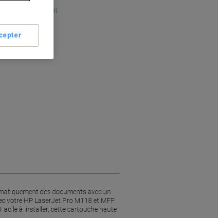
oyens de paiement
cepter
t Pro
es
ystématiquement des documents avec un
, avec votre HP LaserJet Pro M118 et MFP
Facile à installer, cette cartouche haute