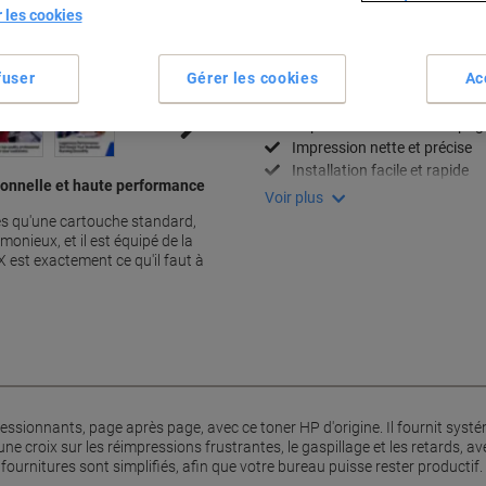
r les cookies
Informations de livraison
M
Spécifications clés
fuser
Gérer les cookies
Ac
Compatible avec HP LaserJe
Capacité haute de 2 800 pag
Impression nette et précise
Installation facile et rapide
ionnelle et haute performance
Voir plus
ges qu'une cartouche standard,
monieux, et il est équipé de la
 est exactement ce qu'il faut à
ressionnants, page après page, avec ce toner HP d'origine. Il fournit s
 une croix sur les réimpressions frustrantes, le gaspillage et les retards
urnitures sont simplifiés, afin que votre bureau puisse rester productif. 