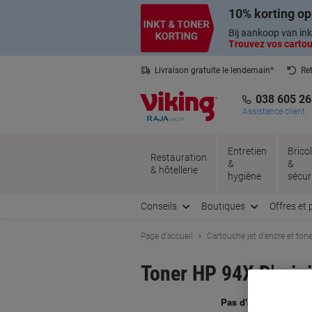
Passer
Passer
10% korting op
au
à
contenu
la
Bij aankoop van ink
navigation
Trouvez vos cartouc
Livraison gratuite le lendemain*
Ret
Service client basé en Belgique
038 605 26
Assistance client
Entretien
Brico
Restauration
&
&
& hôtellerie
hygiène
sécur
Conseils
Boutiques
Offres et 
Page d'accueil
Cartouche jet d'encre et tone
Toner HP 94X D'orig
Ma