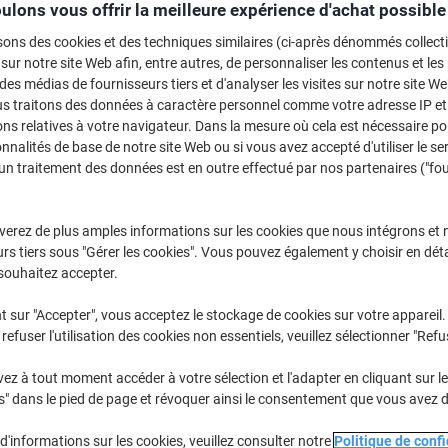
ulons vous offrir la meilleure expérience d'achat possible
Achetez Plus,
Dépensez Moins
129,99 €
sons des cookies et des techniques similaires (ci-après dénommés collec
Unité
À partir de 3 Unit
 sur notre site Web afin, entre autres, de personnaliser les contenus et les p
157,29 € TVA incl.
 des médias de fournisseurs tiers et d'analyser les visites sur notre site W
us traitons des données à caractère personnel comme votre adresse IP et 
ns relatives à votre navigateur. Dans la mesure où cela est nécessaire po
Quantité
TVA excl.
onnalités de base de notre site Web ou si vous avez accepté d'utiliser le se
Unité
1
144,99 €
un traitement des données est en outre effectué par nos partenaires ("fo
Unité
2
137,99 €
-4
verez de plus amples informations sur les cookies que nous intégrons et 
Unités
3+
129,99 €
-1
rs tiers sous "Gérer les cookies". Vous pouvez également y choisir en déta
souhaitez accepter.
En stock
Commandez avant 17:00 et
t sur "Accepter", vous acceptez le stockage de cookies sur votre appareil.
Livraison directe par le fournisseur
refuser l'utilisation des cookies non essentiels, veuillez sélectionner "Refu
Quantité
z à tout moment accéder à votre sélection et l'adapter en cliquant sur le 
s" dans le pied de page et révoquer ainsi le consentement que vous avez 
Ajouter à une liste
d'informations sur les cookies, veuillez consulter notre
Politique de confi