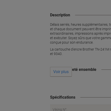
Description
Délais serrés, heures supplémentaires, 
et chaque document peuvent être imprimé
extraordinaires, impressions après impre
et exécuter. Soyez sûrs que votre gamm
conçue pour son endurance.
La cartouche d'encre Brother TN-241M m
et 9340.
Souvent acheté ensemble
Voir plus
Spécifications
Viking N°.