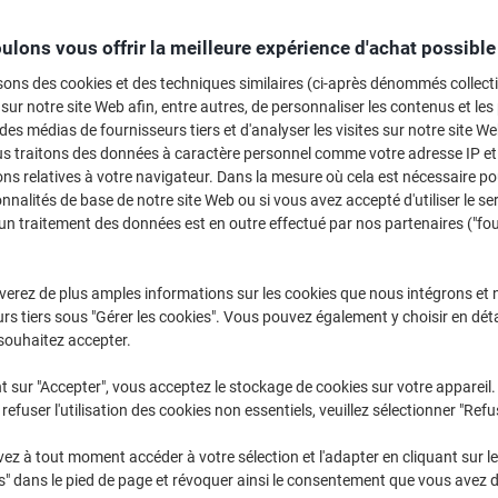
ulons vous offrir la meilleure expérience d'achat possible
Choisissez notre 
économies :
sons des cookies et des techniques similaires (ci-après dénommés collec
 sur notre site Web afin, entre autres, de personnaliser les contenus et les p
Toner Viking com
 des médias de fournisseurs tiers et d'analyser les visites sur notre site W
39,99 €
us traitons des données à caractère personnel comme votre adresse IP et 
ns relatives à votre navigateur. Dans la mesure où cela est nécessaire po
onnalités de base de notre site Web ou si vous avez accepté d'utiliser le se
Achetez Plus,
Dépensez Moins
72,99 €
Unité
un traitement des données est en outre effectué par nos partenaires ("fo
À partir de 3 Unités
88,32 € TVA incl.
verez de plus amples informations sur les cookies que nous intégrons et 
rs tiers sous "Gérer les cookies". Vous pouvez également y choisir en déta
Quantité
TVA excl.
souhaitez accepter.
Unité
1
80,19 €
t sur "Accepter", vous acceptez le stockage de cookies sur votre appareil.
Unité
2
76,59 €
-4%
refuser l'utilisation des cookies non essentiels, veuillez sélectionner "Refu
Unités
3+
72,99 €
-8%
z à tout moment accéder à votre sélection et l'adapter en cliquant sur le 
s" dans le pied de page et révoquer ainsi le consentement que vous avez 
En stock
Livraison 1-2 jours ouvra