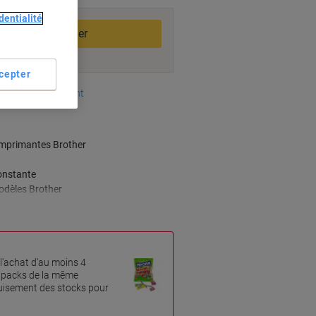
dentialité
Ajouter au panier
cepter
oyens de paiement
imprimantes Brother
onstante
odèles Brother
l'achat d'au moins 4
tipacks de la même
uisement des stocks pour