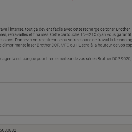
travail intense, tout ça devient facile avec cette recharge de toner Brot
s, retravaillés et finalisés. Cette cartouche TN-421C cyan vous garantit
ssions. Donnez à votre entreprise ou votre espace de travail la technolog
e d’imprimante laser Brother DCP, MFC ou HL sera à la hauteur de vos e
agenta est conçue pour tirer le meilleur de vos séries Brother DCP 902
5080882