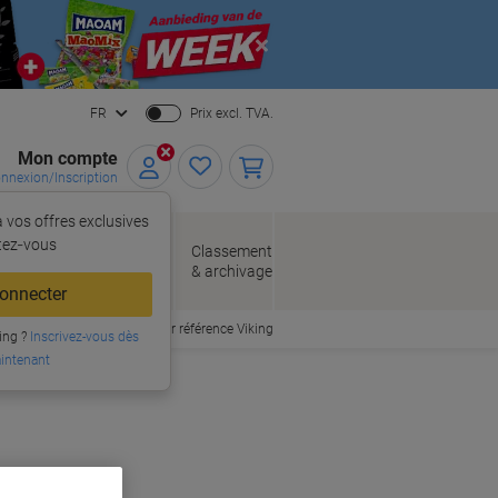
Close
FR
Prix excl. TVA.
Mon compte
nnexion/Inscription
 vos offres exclusives
r,
tez‑vous
loppes
Fournitures
Classement
de bureau
& archivage
llage
onnecter
Commander par référence Viking
ing ?
Inscrivez-vous dès
intenant
er originales