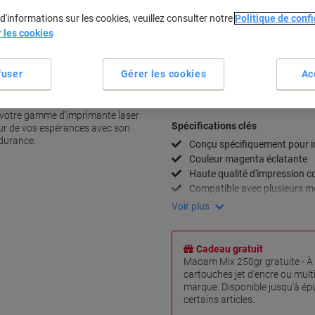
d'informations sur les cookies, veuillez consulter notre
Politique de confi
Quantité
r les cookies
Ajouter à une liste
avec Brother
fuser
Gérer les cookies
Ac
il acharné de ce toner Brother TN-
Informations de livraison
M
mantes qui vont jusqu’au bout
e votre gamme d’imprimante laser
Spécifications clés
ur de vos espérances avec son
durance.
Conçu spécifiquement pour 
Couleur magenta éclatante
Haute qualité d'impression c
Compatible avec plusieurs m
Voir plus
Cadeau gratuit
Maoam Mix 250gr gratuite - À 
cartouches jet d'encre ou mul
marque. Disponible jusqu'à ép
certains articles.