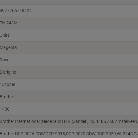
4977766718424
TN-241M
Unité
Magenta
Rose
D'origine
1x toner
Brother
1400
Brother International (Nederland) B.V. (Zanderij 25, 1185 ZM, Amstelve
Brother DCP-9015 CDW,DCP-9015,DCP-9020 CDW,DCP-9020,HL 3140 C