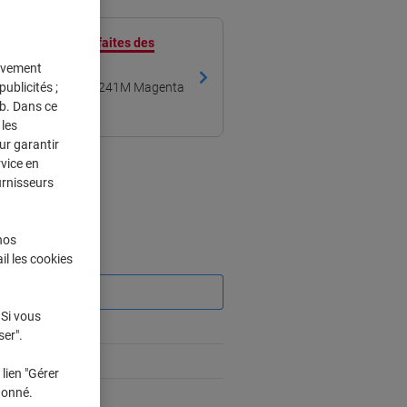
marque propre et faites des
tivement
ublicités ;
patible Brother TN-241M Magenta
eb. Dans ce
les
ur garantir
rvice en
urnisseurs
nos
il les cookies
Économies
 Si vous
ser".
lien "Gérer
donné.
bles