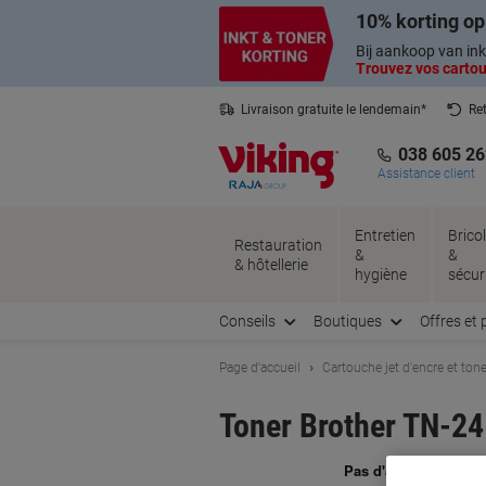
Passer
Passer
10% korting op
au
à
contenu
la
Bij aankoop van ink
navigation
Trouvez vos cartouc
Livraison gratuite le lendemain*
Ret
Service client basé en Belgique
038 605 26
Assistance client
Entretien
Brico
Restauration
&
&
& hôtellerie
hygiène
sécur
Conseils
Boutiques
Offres et 
Page d'accueil
Cartouche jet d'encre et tone
Toner Brother TN-2
Ma