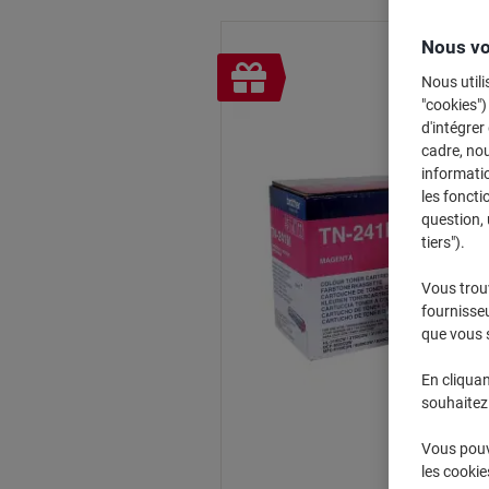
Nous vo
Cadeau
Nous utili
gratuit
"cookies")
d'intégrer
cadre, no
informatio
les foncti
question, 
tiers").
Vous trou
fournisseu
que vous 
En cliquan
souhaitez 
Vous pouve
les cookie