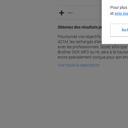
Pour plus 
et
avis su
Obtenez des résultats professionnels 
Re
Poursuivez vos objectifs grâce au trava
421M, les recharges d’encre pour impri
avec les professionnels. Soyez sûrs qu
Brother DCP, MFC ou HL sera à la haute
encre spécialement conçue pour son en
Voir toute la description