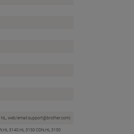
en, NL, web/email:support@brother.com)
W,HL 3140,HL 3150 CDN,HL 3150