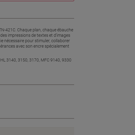
her TN-421C. Chaque plan, chaque ébauche
 des impressions de textes et d’images
ie nécessaire pour stimuler, collaborer
spérances avec son encre spécialement
0, HL 3140, 3150, 3170, MFC 9140, 9330