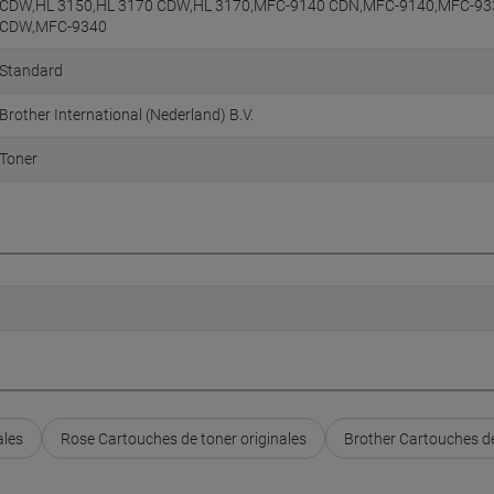
CDW,HL 3150,HL 3170 CDW,HL 3170,MFC-9140 CDN,MFC-9140,MFC-9
CDW,MFC-9340
Standard
Brother International (Nederland) B.V.
Toner
ales
Rose Cartouches de toner originales
Brother Cartouches de