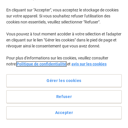
En cliquant sur "Accepter", vous acceptez le stockage de cookies
sur votre appareil. Si vous souhaitez refuser l'utilisation des
cookies non essentiels, veuillez sélectionner "Refuser".
Vous pouvez à tout moment accéder à votre sélection et l'adapter
en cliquant sur le lien "Gérer les cookies" dans le pied de page et
révoquer ainsi le consentement que vous avez donné.
Pour plus d'informations sur les cookies, veuillez consulter
notre
Politique de confidentialité
et
avis sur les cookies
Gérer les cookies
Imprimez en toute facilité avec le toner Brother TN321M
Refuser
Avec son taux de rendement d’environ 1 500 pages le toner
Brother TN- 321M ne vous laisseras jamais tomber, de plus il vous
Accepter
offre une qualité d’impression hors du commun.
Voir toute la description