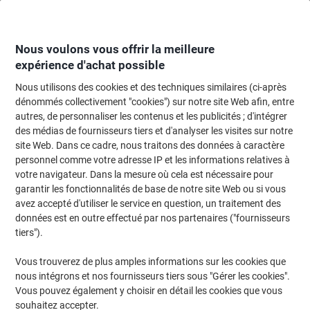
Passer
Passer
au
à
contenu
la
navigation
Nous voulons vous offrir la meilleure
expérience d'achat possible
Nous utilisons des cookies et des techniques similaires (ci-après
Page d'accueil
Cartouche jet d'encre et toner
Cartouches d'encre, toner et
dénommés collectivement "cookies") sur notre site Web afin, entre
autres, de personnaliser les contenus et les publicités ; d'intégrer
Toner Brother TN-321M D'origine Magenta
des médias de fournisseurs tiers et d'analyser les visites sur notre
site Web. Dans ce cadre, nous traitons des données à caractère
personnel comme votre adresse IP et les informations relatives à
Marque :
Brother
Viking N°.
6901632
votre navigateur. Dans la mesure où cela est nécessaire pour
garantir les fonctionnalités de base de notre site Web ou si vous
avez accepté d'utiliser le service en question, un traitement des
Cadeau
données est en outre effectué par nos partenaires ("fournisseurs
tiers").
gratuit
Vous trouverez de plus amples informations sur les cookies que
nous intégrons et nos fournisseurs tiers sous "Gérer les cookies".
Vous pouvez également y choisir en détail les cookies que vous
souhaitez accepter.