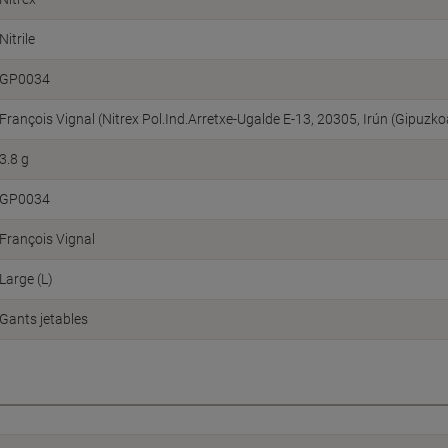
Nitrile
GP0034
François Vignal (Nitrex Pol.Ind.Arretxe-Ugalde E-13, 20305, Irún (Gipuzkoa
3.8 g
GP0034
François Vignal
Large (L)
Gants jetables