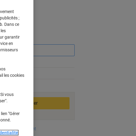
tivement
ublicités ;
eb. Dans ce
les
ur garantir
Économies
rvice en
urnisseurs
nos
il les cookies
bles
 Si vous
ser".
Ajouter au panier
lien "Gérer
donné.
oyens de paiement
dentialité