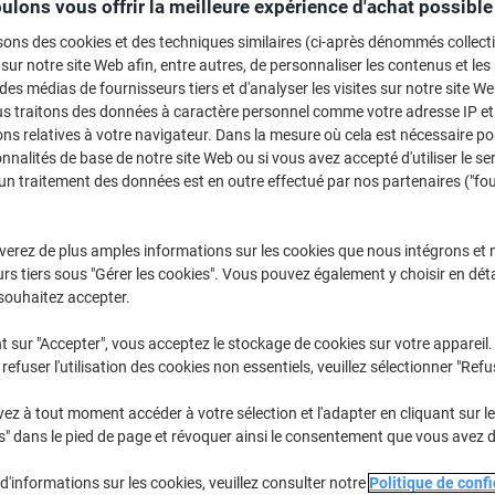
ulons vous offrir la meilleure expérience d'achat possible
Achetez Plus,
Dépensez Moins
sons des cookies et des techniques similaires (ci-après dénommés collec
6,49 €
Paquet
À partir de 3 Paquets
 sur notre site Web afin, entre autres, de personnaliser les contenus et les p
7,85 € TVA incl.
 des médias de fournisseurs tiers et d'analyser les visites sur notre site W
us traitons des données à caractère personnel comme votre adresse IP et 
ns relatives à votre navigateur. Dans la mesure où cela est nécessaire po
Quantité
TVA excl.
onnalités de base de notre site Web ou si vous avez accepté d'utiliser le se
un traitement des données est en outre effectué par nos partenaires ("fo
Paquet
1
7,29 €
Paquet
2
6,89 €
-5%
verez de plus amples informations sur les cookies que nous intégrons et 
Paquets
3+
6,49 €
-10%
rs tiers sous "Gérer les cookies". Vous pouvez également y choisir en déta
souhaitez accepter.
En stock
Livraison 1-2 jours ouvra
t sur "Accepter", vous acceptez le stockage de cookies sur votre appareil.
Quantité
refuser l'utilisation des cookies non essentiels, veuillez sélectionner "Refu
Ajouter à une liste
z à tout moment accéder à votre sélection et l'adapter en cliquant sur le 
s" dans le pied de page et révoquer ainsi le consentement que vous avez 
Informations de livraison
M
d'informations sur les cookies, veuillez consulter notre
Politique de confi