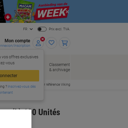
Close
FR
Prix excl. TVA.
Mon compte
nnexion/Inscription
 vos offres exclusives
r,
tez‑vous
loppes
Fournitures
Classement
de bureau
& archivage
llage
onnecter
Commander par référence Viking
ing ?
Inscrivez-vous dès
intenant
rge (L) 100 Unités