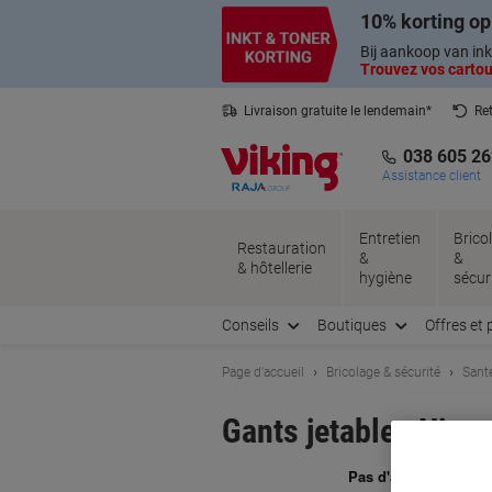
Passer
Passer
10% korting op
au
à
contenu
la
Bij aankoop van ink
navigation
Trouvez vos cartouc
Livraison gratuite le lendemain*
Ret
Service client basé en Belgique
038 605 26
Assistance client
Entretien
Brico
Restauration
&
&
& hôtellerie
hygiène
sécur
Conseils
Boutiques
Offres et 
Page d'accueil
Bricolage & sécurité
Santé
Gants jetables Nitre
Ma