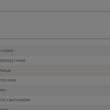
1185609
5060264110698
Paquet
100 Unités
Noir
100 x gants jetables
Nitrex