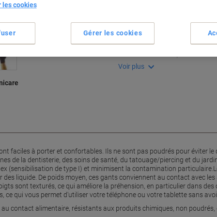
r les cookies
Spécifications clés
Gants de nitrile sans latex
fuser
Gérer les cookies
Ac
Toucher agréable et conforta
Non poudrés pour éviter le 
Résistants aux produits chi
Voir plus
nicare
sont faciles à porter et confortables. Ils ne sont pas poudrés pour éviter
nes de la dentisterie, des soins de santé, du tatouage/piercing et du jard
tex (sensibilisation de type I) et minimisent la contamination particulaire
our des liquide. De poids moyen, ces gants conviennent au contact avec les
gts sont texturés, ce qui améliore la préhension, en particulier dans des 
, ce qui vous permet d'utiliser votre téléphone ou votre tablette sans avoi
s au contact alimentaire, résistants aux produits chimiques, non poudrés,