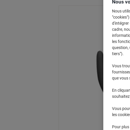
Nous vo
Nous utili
"cookies")
d'intégrer
cadre, no
informatio
les foncti
question, 
tiers").
Vous trou
fournisseu
que vous 
En cliquan
souhaitez 
Vous pouve
les cookie
Pour plus 