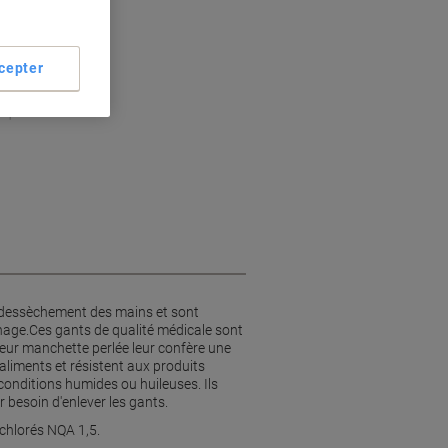
cepter
ble
dessèchement
miques
 le dessèchement des mains et sont
inage.Ces gants de qualité médicale sont
.Leur manchette perlée leur confère une
 aliments et résistent aux produits
conditions humides ou huileuses. Ils
r besoin d'enlever les gants.
 chlorés NQA 1,5.