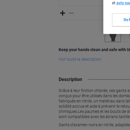
et
avis su
Re
Keep your hands clean and safe with U
Voir toute la description
Description
Grâce à leur finition chlorée, ces gants 
conçus pour être utilisés dans les domai
fabriqués en nitrile, un matériau sans la
solidité accrue et aide à prévenir le ret
chimiques.Les paumes et les bouts de doi
sont compatibles avec les écrans tactiles
Gants d'examen noirs en nitrile, adapté