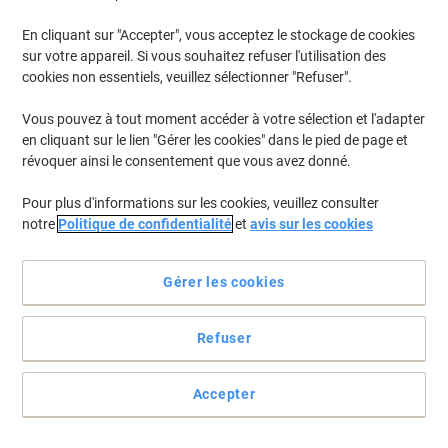
Quantité
En cliquant sur "Accepter", vous acceptez le stockage de cookies
sur votre appareil. Si vous souhaitez refuser l'utilisation des
cookies non essentiels, veuillez sélectionner "Refuser".
Gants jetables UNICARE GS003X Nitrile
Non poudrés Bleu Medium (M) 100
Vous pouvez à tout moment accéder à votre sélection et l'adapter
Unités
en cliquant sur le lien "Gérer les cookies" dans le pied de page et
révoquer ainsi le consentement que vous avez donné.
Achetez Plus,
Dépensez Moins
5,99 €
Paquet
À partir de 3 Paquets
Pour plus d'informations sur les cookies, veuillez consulter
7,25 € TVA incl.
notre
Politique de confidentialité
et
avis sur les cookies
En stock
Livraison 2-3 jours ouvrables
Quantité
Gérer les cookies
Couvre-chaussure Jetable
Refuser
Polypropylène Universal Bleu 100 Unités
Accepter
Achetez Plus,
Dépensez Moins
7,49 €
Paquet
À partir de 2 Paquets
9,06 € TVA incl.