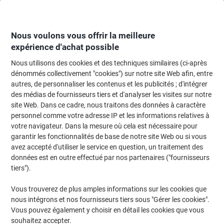
Passer
Passer
au
à
contenu
la
navigation
Nous voulons vous offrir la meilleure
expérience d'achat possible
Nous utilisons des cookies et des techniques similaires (ci-après
Page d'accueil
Bricolage & sécurité
Santé et sécurité
dénommés collectivement "cookies") sur notre site Web afin, entre
autres, de personnaliser les contenus et les publicités ; d'intégrer
Santé et sécurité
(400)
des médias de fournisseurs tiers et d'analyser les visites sur notre
Choisir une sous-catégorie
site Web. Dans ce cadre, nous traitons des données à caractère
personnel comme votre adresse IP et les informations relatives à
Filtrer par
votre navigateur. Dans la mesure où cela est nécessaire pour
garantir les fonctionnalités de base de notre site Web ou si vous
Protection Auditive 3M WorkTunes
avez accepté d'utiliser le service en question, un traitement des
Connect Sans fil Noir 90570E-1
données est en outre effectué par nos partenaires ("fournisseurs
Bluetooth SNR 33 dB
tiers").
Achetez Plus,
Dépensez Moins
Vous trouverez de plus amples informations sur les cookies que
66,99 €
Unité
nous intégrons et nos fournisseurs tiers sous "Gérer les cookies".
À partir de 5 Unités
81,06 € TVA incl.
Vous pouvez également y choisir en détail les cookies que vous
souhaitez accepter.
En stock
Livraison 2-3 jours ouvrables