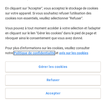
En cliquant sur "Accepter", vous acceptez le stockage de cookies
sur votre appareil. Si vous souhaitez refuser l'utilisation des
cookies non essentiels, veuillez sélectionner "Refuser".
Vous pouvez à tout moment accéder à votre sélection et l'adapter
en cliquant sur le lien "Gérer les cookies" dans le pied de page et
révoquer ainsi le consentement que vous avez donné.
Pour plus d'informations sur les cookies, veuillez consulter
notre
Politique de confidentialité
et
avis sur les cookies
Gérer les cookies
Tout ce dont vous avez besoin sous forme de spray !
Refuser
Avec Viking c’est simple&nbsp;: si ce que vous cherchez n’est pas
dans notre assortiment, c’est que vous n'en avez pas besoin.
Accepter
Voir toute la description
Achetez Plus,
Dépensez Moins