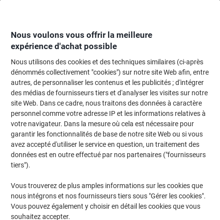
Passer
Passer
au
à
contenu
la
navigation
Nous voulons vous offrir la meilleure
expérience d'achat possible
Nous utilisons des cookies et des techniques similaires (ci-après
Page d'accueil
Entretien & hygiène
Entretien et hygiène
Produits d'entre
dénommés collectivement "cookies") sur notre site Web afin, entre
autres, de personnaliser les contenus et les publicités ; d'intégrer
Nettoyant multi-usages Viking Citron 750 ml
des médias de fournisseurs tiers et d'analyser les visites sur notre
site Web. Dans ce cadre, nous traitons des données à caractère
personnel comme votre adresse IP et les informations relatives à
Marque :
Viking
Viking N°.
2181305
votre navigateur. Dans la mesure où cela est nécessaire pour
garantir les fonctionnalités de base de notre site Web ou si vous
avez accepté d'utiliser le service en question, un traitement des
données est en outre effectué par nos partenaires ("fournisseurs
Marque
propre
tiers").
Vous trouverez de plus amples informations sur les cookies que
nous intégrons et nos fournisseurs tiers sous "Gérer les cookies".
Vous pouvez également y choisir en détail les cookies que vous
souhaitez accepter.