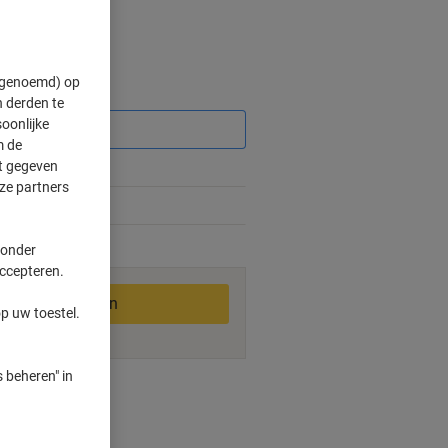
" genoemd) op
Korting
 derden te
oonlijke
m de
ft gegeven
ze partners
 onder
2-3 werkdagen
accepteren.
In winkelwagen
p uw toestel.
 beheren" in
ngswijzen