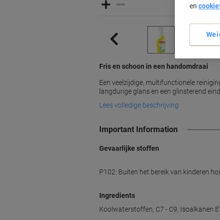
en
cookie
Wei
Fris en schoon in een handomdraai
Een veelzijdige, multifunctionele reinig
langdurige glans en een glinsterend eind
Lees volledige beschrijving
Important Information
Gevaarlijke stoffen
P102: Buiten het bereik van kinderen ho
Ingredients
Koolwaterstoffen, C7 - C9, Isoalkan