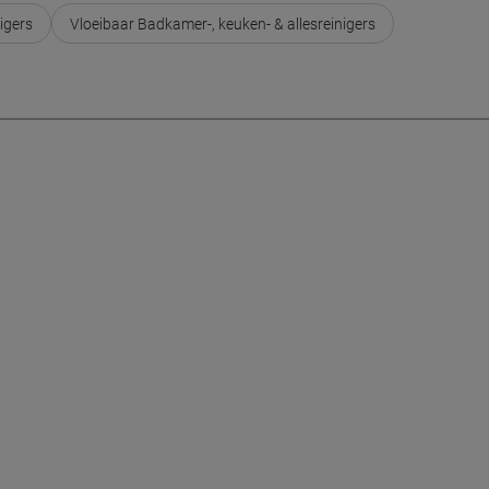
igers
Vloeibaar Badkamer-, keuken- & allesreinigers