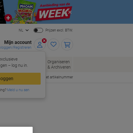
Close
NL
Prijzen excl. BTW.
Mijn account
nloggen/Registreren
xclusieve
oppen
Organiseren
Kantoorartikelen
gen – log nu in.
& Archiveren
Snel bestellen met artikelnummer
loggen
ing?
Meld u nu aan