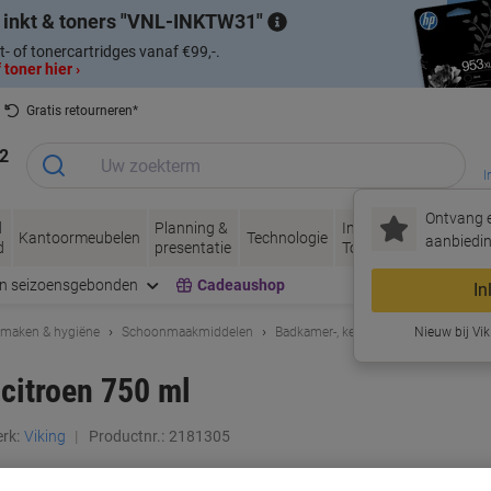
 inkt & toners
VNL-INKTW31
t- of tonercartridges vanaf €99,-.
 toner hier ›
Gratis retourneren*
2
I
Ontvang e
d
Planning &
Inkt &
Papier, Envel
Kantoormeubelen
Technologie
aanbiedin
d
presentatie
Toner
& Verpakken
en seizoensgebonden
Cadeaushop
In
maken & hygiëne
Schoonmaakmiddelen
Badkamer-, keuken- & allesreinigers
Nieuw bij Vik
 citroen 750 ml
rk:
Viking
Productnr.:
2181305
Koop Meer,
Bespaar Meer