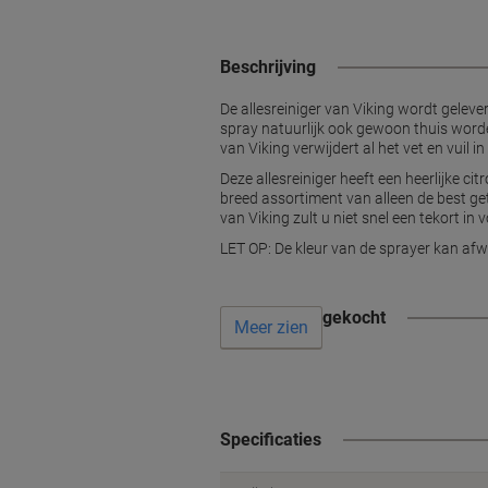
Beschrijving
De allesreiniger van Viking wordt geleve
spray natuurlijk ook gewoon thuis worden
van Viking verwijdert al het vet en vuil 
Deze allesreiniger heeft een heerlijke c
breed assortiment van alleen de best ge
van Viking zult u niet snel een tekort in
LET OP: De kleur van de sprayer kan afwi
Vaak samen gekocht
Meer zien
Specificaties