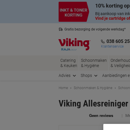
Meteen
Meteen
10% korting op
naar
naar
inhoud
navigatie
Bij aankoop van ink
Vind je cartridge of
Gratis bezorging de volgende werkdag*
Belgische klantenservice
038 605 25
Klantenservice
Catering
Schoonmaken
Onderhou
& Keuken
& Hygiëne
& Veilighei
Advies
Shops
Aanbiedingen 
Home
Schoonmaken & Hygiëne
Schoon
Viking Allesreiniger
Me