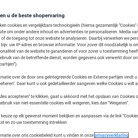
2,99 €
Stuk
Vanaf 5 Stuks
3,62 € Incl. btw
den u de beste shopervaring
ken cookies en vergelijkbare technologieën (hierna gezamenlijk "Cookies
Aantal
Excl. btw
ite om onder andere inhoud en advertenties te personaliseren. Media van
 of de toegang tot onze website te analyseren. Daarbij verwerken we pers
Stuks
1-2
3,39 €
bijv. uw IP-adres en browser informatie. Voor zover dit noodzakelijk is o
Stuks
ionaliteit van de website te garanderen of voor zover u toestemming hee
3-4
3,19 €
-5%
gebruik van de betreffende dienst, worden gegevens ook verwerkt door on
Stuks
5+
2,99 €
-11%
partijen”).
matie over de door ons geïntegreerde Cookies en Externe partijen vindt u
Momenteel op voorraad
Levertijd 
eheren". Daar kunt u ook gedetailleerder aangeven welke Cookies u wilt 
Aantal
lles accepteren" te klikken, gaat u akkoord met het opslaan van Cookies o
gebruik van niet-essentiële cookies wilt weigeren, kies dan "Weigeren".
Aan een lijst toevoegen
 keuze op elk gewenst moment bekijken en aanpassen via de link "Cookies
Leveringsinformatie
Betali
kst en zo uw toestemming intrekken.
Belangrijkste specificaties
rmatie over ons cookiebeleid kunt u vinden in onze
privacyverklaring