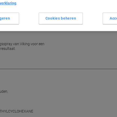
verklaring
.
Frisse citroengeur
Geschikt voor professioneel 
Handige 750 ml flacon
geren
Cookies beheren
Acc
Verwijdert vet en vuil moeite
Lees meer
ingsspray van Viking voor een
resultaat.
uden.
en ETHYLCYCLOHEXANE