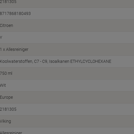
2181305
8717868180493
Citroen
Y
1 x Allesreiniger
Koolwaterstoffen, C7 - C9, Isoalkanen ETHYLCYCLOHEXANE
750 ml
Wit
Europe
2181305
Viking
Allesreiniger