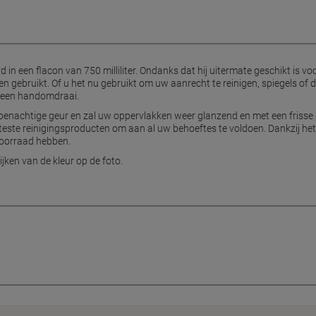
rd in een flacon van 750 milliliter. Ondanks dat hij uitermate geschikt is 
 gebruikt. Of u het nu gebruikt om uw aanrecht te reinigen, spiegels of de
in een handomdraai.
itroenachtige geur en zal uw oppervlakken weer glanzend en met een frisse 
teste reinigingsproducten om aan al uw behoeftes te voldoen. Dankzij het
 voorraad hebben.
jken van de kleur op de foto.