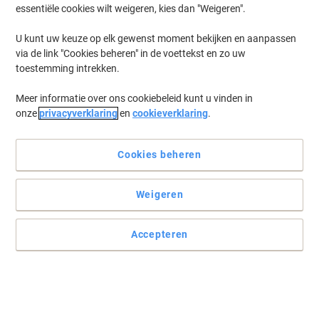
essentiële cookies wilt weigeren, kies dan "Weigeren".
Log in
om eerder opgeslagen printermodellen en/of eerder gekochte
cartridges te zien
U kunt uw keuze op elk gewenst moment bekijken en aanpassen
via de link "Cookies beheren" in de voettekst en zo uw
Canon Pixma MG 3650 (red)
(15)
toestemming intrekken.
Meer informatie over ons cookiebeleid kunt u vinden in
Filteren op
onze
privacyverklaring
en
cookieverklaring
.
Gratis
Eigen merk
Multipack
cadeau
Viking PG-540XL / CL-541XL
compatibele Canon inktcartridge zwart,
Cookies beheren
cyaan, magenta geel multipak 2 stuks
Weigeren
Koop Meer,
Bespaar Meer
33,99 €
Multipak
Vanaf 3 Multipakken
41,13 € Incl. btw
Accepteren
Momenteel op voorraad
Levertijd 1-2
werkdagen
Aantal