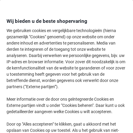
Meteen
Meteen
naar
naar
inhoud
navigatie
Wij bieden u de beste shopervaring
We gebruiken cookies en vergelijkbare technologieën (hierna
gezamenlijk "Cookies" genoemd) op onze website om onder
Home
andere inhoud en advertenties te personaliseren. Media van
Inkt en Toner Zoekmachine
derden te integreren of de toegang tot onze website te
Zoek inkt, toner en labeltape voor uw printer
analyseren. Daarbij verwerken we persoonlijke gegevens, bijv. uw
IP-adres en browser informatie. Voor zover dit noodzakelijk is om
de kernfunctionaliteit van de website te garanderen of voor zover
Kies merk, reeks en model uit de opties hieronder
u toestemming heeft gegeven voor het gebruik van de
betreffende dienst, worden gegevens ook verwerkt door onze
Canon
partners (“Externe partijen”).
Meer informatie over de door ons geïntegreerde Cookies en
Pixma MG
Externe partijen vindt u onder "Cookies beheren". Daar kunt u ook
gedetailleerder aangeven welke Cookies u wilt accepteren.
Canon Pixma MG 3650 (red)
Door op "Alles accepteren" te klikken, gaat u akkoord met het
opslaan van Cookies op uw toestel. Als u het gebruik van niet-