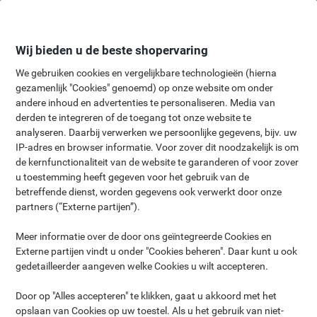
Meteen
Meteen
naar
naar
inhoud
navigatie
Wij bieden u de beste shopervaring
We gebruiken cookies en vergelijkbare technologieën (hierna
gezamenlijk "Cookies" genoemd) op onze website om onder
Toe aan een nieuwe
andere inhoud en advertenties te personaliseren. Media van
derden te integreren of de toegang tot onze website te
look voor uw
analyseren. Daarbij verwerken we persoonlijke gegevens, bijv. uw
werkplek?
IP-adres en browser informatie. Voor zover dit noodzakelijk is om
de kernfunctionaliteit van de website te garanderen of voor zover
Vind het perfecte meubilair
u toestemming heeft gegeven voor het gebruik van de
door stijlen en functies te
betreffende dienst, worden gegevens ook verwerkt door onze
vergelijken
partners (“Externe partijen”).
Of u nu een groot kantoor of een thuiswerkplek inricht, onze
Meer informatie over de door ons geïntegreerde Cookies en
meubelseries bieden de perfecte balans tussen stijl, comfort en
Externe partijen vindt u onder "Cookies beheren". Daar kunt u ook
functionaliteit. Ontdek een brede selectie aan bureaus, stoelen en
gedetailleerder aangeven welke Cookies u wilt accepteren.
opbergoplossingen die ontworpen zijn om uw werkomgeving te
optimaliseren. Van strakke, moderne designs tot tijdloze
Door op "Alles accepteren" te klikken, gaat u akkoord met het
kantoorbenodigdheden, vind de ideale items om een werkruimte
opslaan van Cookies op uw toestel. Als u het gebruik van niet-
te creëren die zowel praktisch als inspirerend is.