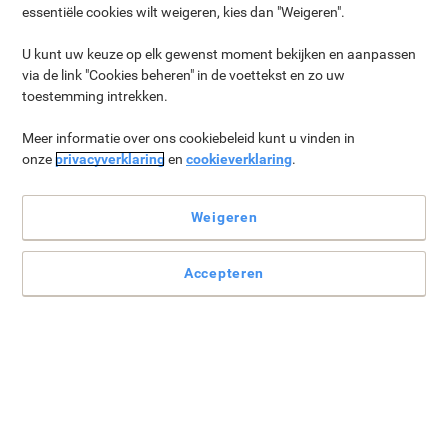
essentiële cookies wilt weigeren, kies dan "Weigeren".
U kunt uw keuze op elk gewenst moment bekijken en aanpassen
Ontdek de meubelcollecties
via de link "Cookies beheren" in de voettekst en zo uw
toestemming intrekken.
Meer informatie over ons cookiebeleid kunt u vinden in
onze
privacyverklaring
en
cookieverklaring
.
Weigeren
Accepteren
XDSM
Beschikbare afwerkingen:
Lichtgrijs, Wit, Eiken, Beuken,
Esdoorn, Walnoot
Zit-sta bureaus:
Ja