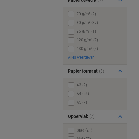
Papiergewicht
(7)
70 g/m² (2)
80 g/m² (37)
95 g/m² (1)
120 g/m² (7)
130 g/m² (4)
Alles weergeven
Papier formaat
(3)
A3 (2)
A4 (59)
A5 (7)
Oppervlak
(2)
Glad (21)