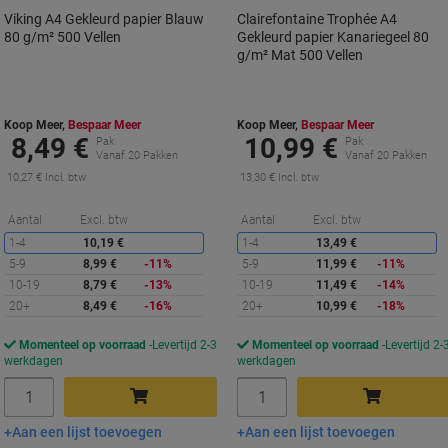
Viking A4 Gekleurd papier Blauw
Clairefontaine Trophée A4
80 g/m² 500 Vellen
Gekleurd papier Kanariegeel 80
g/m² Mat 500 Vellen
Koop Meer,
Bespaar Meer
Koop Meer,
Bespaar Meer
8,49 €
10,99 €
Pak
Pak
Vanaf 20 Pakken
Vanaf 20 Pakken
10,27 € Incl. btw
13,30 € Incl. btw
Korting
K
Aantal
Excl. btw
Aantal
Excl. btw
1-4
10,19 €
1-4
13,49 €
5-9
8,99 €
-11%
5-9
11,99 €
-11%
10-19
8,79 €
-13%
10-19
11,49 €
-14%
20+
8,49 €
-16%
20+
10,99 €
-18%
Momenteel op voorraad
Levertijd 2-3
Momenteel op voorraad
Levertijd 2-
werkdagen
werkdagen
Aantal
Aantal
Aan een lijst toevoegen
Aan een lijst toevoegen
In winkelwagen
In winkelwagen