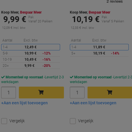
Koop Meer,
Bespaar Meer
Koop Meer,
Bespaar Meer
9,99 €
10,19 €
Pak
Pak
Vanaf 20 Pakken
Vanaf 5 Pakken
12,09 € Incl. btw
12,33 € Incl. btw
Korting
K
Aantal
Excl. btw
Aantal
Excl. btw
1-4
12,49 €
1-4
11,89 €
5-9
10,99 €
-12%
5+
10,19 €
-14%
10-19
10,49 €
-16%
20+
9,99 €
-20%
Momenteel op voorraad
Levertijd 2-3
Momenteel op voorraad
Levertijd 2-
werkdagen
werkdagen
Aantal
Aantal
Aan een lijst toevoegen
Aan een lijst toevoegen
In winkelwagen
In winkelwagen
Vergelijk
Vergelijk