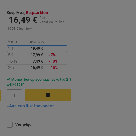
Koop Meer,
Bespaar Meer
16,49 €
Pak
Vanaf 20 Pakken
19,95 € Incl. btw
orting
Korting
Aantal
Excl. btw
1-4
19,49 €
5-9
17,99 €
-7%
10-19
17,49 €
-10%
20+
16,49 €
-15%
3
Momenteel op voorraad
Levertijd 2-3
werkdagen
Aantal
Aan een lijst toevoegen
In winkelwagen
Vergelijk