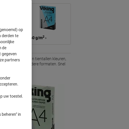
" genoemd) op
 derden te
2
160 g/m
›
oonlijke
m de
ft gegeven
 u kopieerpapier in tientallen kleuren,
ze partners
inten — in A4 en andere formaten. Snel
 onder
accepteren.
p uw toestel.
 beheren" in