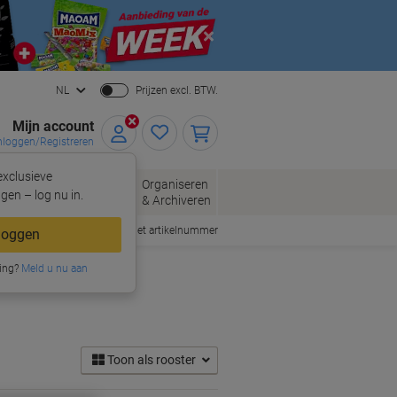
Close
NL
Prijzen excl. BTW.
Mijn account
nloggen/Registreren
xclusieve
oppen
Organiseren
Kantoorartikelen
gen – log nu in.
& Archiveren
Snel bestellen met artikelnummer
loggen
ing?
Meld u nu aan
Toon als rooster