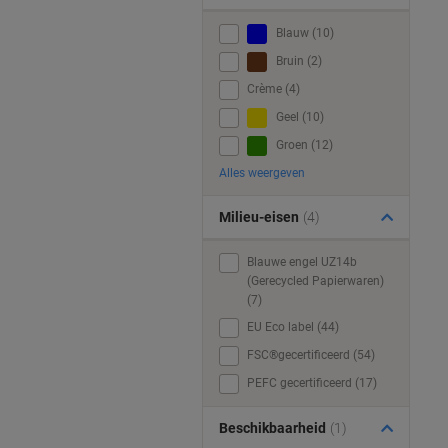
Blauw (10)
Bruin (2)
Crème (4)
Geel (10)
Groen (12)
Alles weergeven
Milieu-eisen
(4)
Blauwe engel UZ14b
(Gerecycled Papierwaren)
(7)
EU Eco label (44)
FSC®gecertificeerd (54)
PEFC gecertificeerd (17)
Beschikbaarheid
(1)