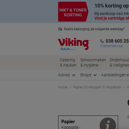
Meteen
Meteen
10% korting op
naar
naar
inhoud
navigatie
Bij aankoop van ink
Vind je cartridge of
Gratis bezorging de volgende werkdag*
Belgische klantenservice
038 605 25
Klantenservice
Catering
Schoonmaken
Onderhou
& Keuken
& Hygiëne
& Veilighei
Advies
Shops
Aanbiedingen 
Home
Papier, Enveloppen & Verpakken
P
Papier
Koopgids ›