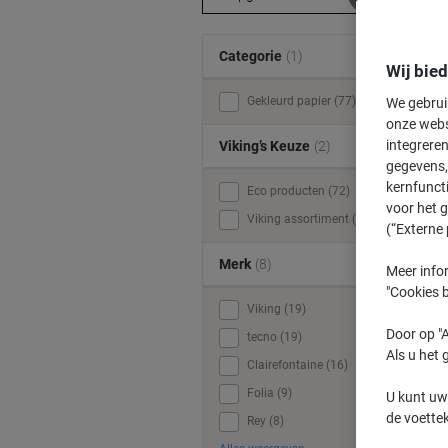
Categorie
(1)
Wij bie
Gekleurd papier (77)
We gebrui
onze webs
integreren
Viking’s Keuze
(2)
gegevens, 
kernfunct
Eco producten (72)
O
voor het 
Viking assortiment (19)
(“Externe 
g
Merk
(8)
Meer infor
"Cookies b
Viking (19)
Door op "A
tecno (19)
Als u het 
Clairefontaine (16)
Folia (9)
U kunt uw
de voette
Rey (8)