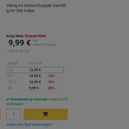
Viking A4 Gekleurd papier Geel 80
g/m² 500 Vellen
Koop Meer,
Bespaar Meer
9,99 €
Pak
Vanaf 20 Pakken
12,09 € Incl. btw
orting
Korting
Aantal
Excl. btw
1-4
12,49 €
5-9
10,99 €
-12%
10-19
10,49 €
-16%
20+
9,99 €
-20%
3
Momenteel op voorraad
Levertijd 2-3
werkdagen
Aantal
Aan een lijst toevoegen
In winkelwagen