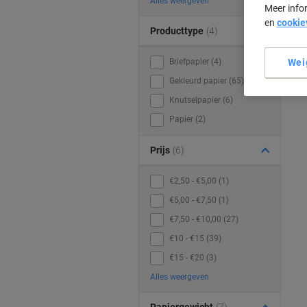
Alles weergeven
Meer info
en
cookie
Producttype
(4)
Briefpapier (4)
Wei
Gekleurd papier (65)
Knutselpapier (6)
Papier (2)
Prijs
(6)
€2,50 - €5,00 (1)
€5,00 - €7,50 (1)
€7,50 - €10,00 (27)
€10 - €15 (39)
€15 - €20 (3)
Alles weergeven