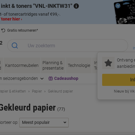
 inkt & toners
VNL-INKTW31
t- of tonercartridges vanaf €99,-.
 toner hier ›
Gratis retourneren*
2
I
Ontvang e
d
Planning &
Inkt &
Papier, Envel
Kantoormeubelen
Technologie
aanbiedin
d
presentatie
Toner
& Verpakken
en seizoensgebonden
Cadeaushop
In
apier & etiketten
Papier
Gekleurd papier
Nieuw bij Vik
Gekleurd papier
(77)
Sorteer op: