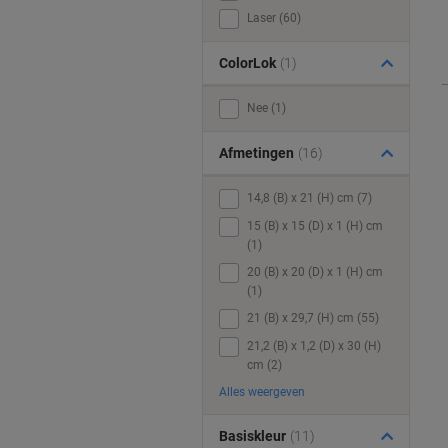
Laser (60)
ColorLok
(1)
Nee (1)
Afmetingen
(16)
14,8 (B) x 21 (H) cm (7)
15 (B) x 15 (D) x 1 (H) cm
(1)
20 (B) x 20 (D) x 1 (H) cm
(1)
21 (B) x 29,7 (H) cm (55)
21,2 (B) x 1,2 (D) x 30 (H)
cm (2)
Alles weergeven
Basiskleur
(11)