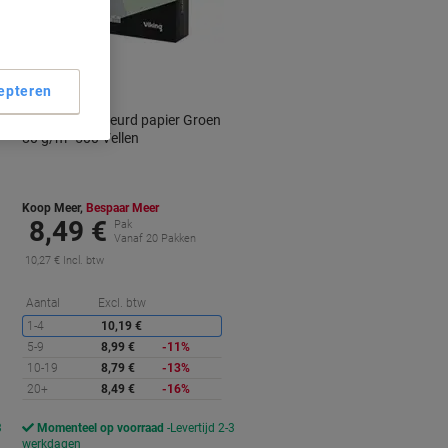
Eigen
merk
Duurzaam
epteren
Viking A4 Gekleurd papier Groen
80 g/m² 500 Vellen
Koop Meer,
Bespaar Meer
8,49 €
Pak
Vanaf 20 Pakken
10,27 € Incl. btw
orting
Korting
Aantal
Excl. btw
1-4
10,19 €
5-9
8,99 €
-11%
10-19
8,79 €
-13%
20+
8,49 €
-16%
3
Momenteel op voorraad
Levertijd 2-3
werkdagen