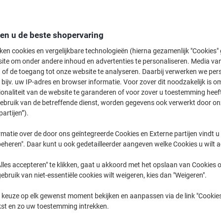
den u de beste shopervaring
ken cookies en vergelijkbare technologieën (hierna gezamenlijk "Cookies
ite om onder andere inhoud en advertenties te personaliseren. Media van
2
A4 ›
A3 ›
80 g/m
›
 of de toegang tot onze website te analyseren. Daarbij verwerken we pers
bijv. uw IP-adres en browser informatie. Voor zover dit noodzakelijk is o
ionaliteit van de website te garanderen of voor zover u toestemming hee
p zoek naar gekleurd papier voor kantoor of school? Bij Viking België vindt
gebruik van de betreffende dienst, worden gegevens ook verwerkt door on
geschikt voor elke printer of kopieermachine. Van pastelkleuren tot felle t
partijen”).
eleverd in België, ook in kleine hoeveelheden.
matie over de door ons geïntegreerde Cookies en Externe partijen vindt u
eheren". Daar kunt u ook gedetailleerder aangeven welke Cookies u wilt 
lles accepteren" te klikken, gaat u akkoord met het opslaan van Cookies o
gebruik van niet-essentiële cookies wilt weigeren, kies dan "Weigeren".
 keuze op elk gewenst moment bekijken en aanpassen via de link "Cookies
kst en zo uw toestemming intrekken.